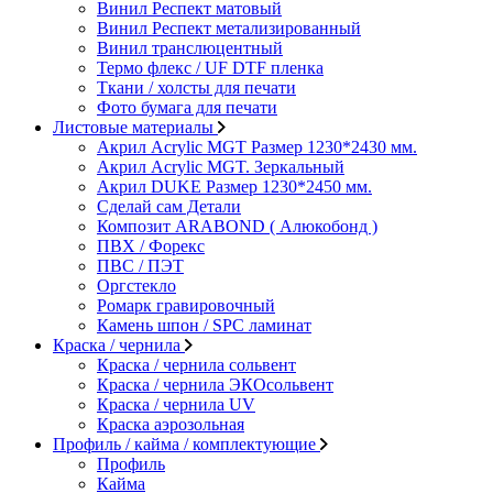
Винил Респект матовый
Винил Респект метализированный
Винил транслюцентный
Термо флекс / UF DTF пленка
Ткани / холсты для печати
Фото бумага для печати
Листовые материалы
Акрил Acrylic MGT Размер 1230*2430 мм.
Акрил Acrylic MGT. Зеркальный
Акрил DUKE Размер 1230*2450 мм.
Сделай сам Детали
Композит ARABOND ( Алюкобонд )
ПВХ / Форекс
ПВС / ПЭТ
Оргстекло
Ромарк гравировочный
Камень шпон / SPC ламинат
Краска / чернила
Краска / чернила сольвент
Краска / чернила ЭКОсольвент
Краска / чернила UV
Краска аэрозольная
Профиль / кайма / комплектующие
Профиль
Кайма