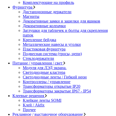
Комплектующие на профиль
Фурнитура
Дистанционные держатели
Магниты
Декоративные замки и защелки для ящиков
Декоративные колпачки
Заглушки для табличек и болты для скрепления
папок
Крепление бейджа
Металлические навесы и уголки
Пластиковая фурнитура
Подвесная система (тросы, цепи)
Стеклодержатели
Питание / управления / свет
Модуля для ЛЭД экрана.
Светодиодные кластера
Светодиодные ленты / Гибкий неон
Контроллеры / управление
Трансформаторы открытые IP20
Трансформаторы закрытые IP67 - IP54
Клеевые решения
Клейкие ленты SOMI
Клей / Akfix
Прочее
Рекламное / выставочное оборудование