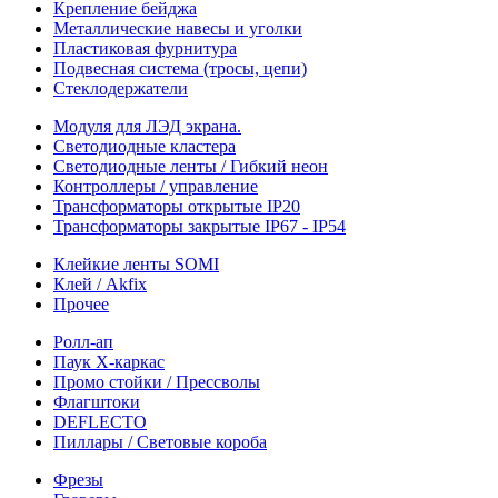
Крепление бейджа
Металлические навесы и уголки
Пластиковая фурнитура
Подвесная система (тросы, цепи)
Стеклодержатели
Модуля для ЛЭД экрана.
Светодиодные кластера
Светодиодные ленты / Гибкий неон
Контроллеры / управление
Трансформаторы открытые IP20
Трансформаторы закрытые IP67 - IP54
Клейкие ленты SOMI
Клей / Akfix
Прочее
Ролл-ап
Паук X-каркас
Промо стойки / Прессволы
Флагштоки
DEFLECTO
Пиллары / Световые короба
Фрезы