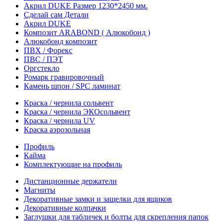
Акрил DUKE Размер 1230*2450 мм.
Сделай сам Детали
Акрил DUKE
Композит ARABOND ( Алюкобонд )
Алюкобонд композит
ПВХ / Форекс
ПВС / ПЭТ
Оргстекло
Ромарк гравировочный
Камень шпон / SPC ламинат
Краска / чернила сольвент
Краска / чернила ЭКОсольвент
Краска / чернила UV
Краска аэрозольная
Профиль
Кайма
Комплектующие на профиль
Дистанционные держатели
Магниты
Декоративные замки и защелки для ящиков
Декоративные колпачки
Заглушки для табличек и болты для скрепления папок