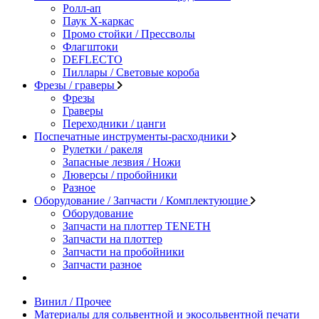
Ролл-ап
Паук X-каркас
Промо стойки / Прессволы
Флагштоки
DEFLECTO
Пиллары / Световые короба
Фрезы / граверы
Фрезы
Граверы
Переходники / цанги
Поспечатные инструменты-расходники
Рулетки / ракеля
Запасные лезвия / Ножи
Люверсы / пробойники
Разное
Оборудование / Запчасти / Комплектующие
Оборудование
Запчасти на плоттер TENETH
Запчасти на плоттер
Запчасти на пробойники
Запчасти разное
Винил / Прочее
Материалы для сольвентной и экосольвентной печати