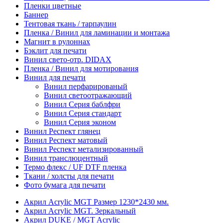
Пленки цветные
Баннер
Тентовая ткань / тарпаулин
Пленка / Винил для ламинации и монтажа
Магнит в рулоннах
Бэклит для печати
Винил свето-отр. DIDAX
Пленка / Винил для мотирования
Винил для печати
Винил перфарированый
Винил светоотражающий
Винил Серия баблфри
Винил Серия стандарт
Винил Серия эконом
Винил Респект глянец
Винил Респект матовый
Винил Респект метализированный
Винил транслюцентный
Термо флекс / UF DTF пленка
Ткани / холсты для печати
Фото бумага для печати
Акрил Acrylic MGT Размер 1230*2430 мм.
Акрил Acrylic MGT. Зеркальный
Акрил DUKE / MGT Acrylic