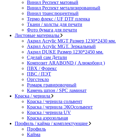
Винил Респект матовый
Винил Респект метализированный
Винил транслюцентный
Термо флекс / UF DTF пленка
Ткани / холсты для печати
Фото бумага для печати
Листовые материалы
Акрил Acrylic MGT Размер 1230*2430 мм.
Акрил Acrylic MGT. Зеркальный
Акрил DUKE Размер 1230*2450 мм.
Сделай сам Детали
Композит ARABOND ( Алюкобонд )
ПВХ / Форекс
ПВС / ПЭТ
Оргстекло
Ромарк гравировочный
Камень шпон / SPC ламинат
Краска / чернила
Краска / чернила сольвент
Краска / чернила ЭКОсольвент
Краска / чернила UV
Краска аэрозольная
Профиль / кайма / комплектующие
Профиль
Кайма