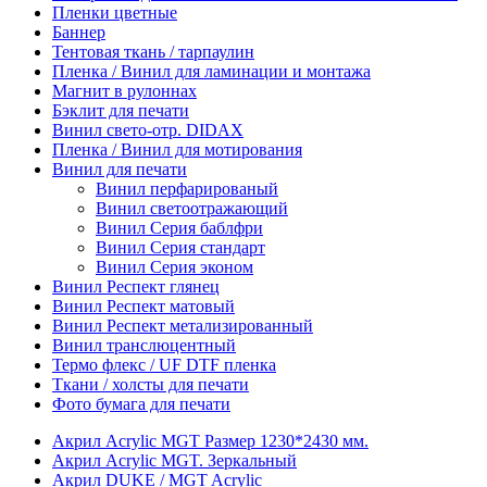
Пленки цветные
Баннер
Тентовая ткань / тарпаулин
Пленка / Винил для ламинации и монтажа
Магнит в рулоннах
Бэклит для печати
Винил свето-отр. DIDAX
Пленка / Винил для мотирования
Винил для печати
Винил перфарированый
Винил светоотражающий
Винил Серия баблфри
Винил Серия стандарт
Винил Серия эконом
Винил Респект глянец
Винил Респект матовый
Винил Респект метализированный
Винил транслюцентный
Термо флекс / UF DTF пленка
Ткани / холсты для печати
Фото бумага для печати
Акрил Acrylic MGT Размер 1230*2430 мм.
Акрил Acrylic MGT. Зеркальный
Акрил DUKE / MGT Acrylic