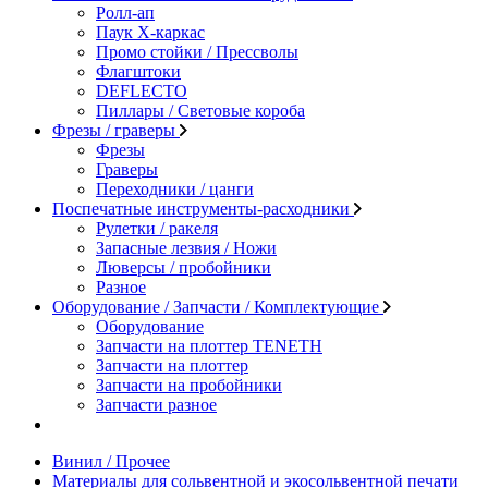
Ролл-ап
Паук X-каркас
Промо стойки / Прессволы
Флагштоки
DEFLECTO
Пиллары / Световые короба
Фрезы / граверы
Фрезы
Граверы
Переходники / цанги
Поспечатные инструменты-расходники
Рулетки / ракеля
Запасные лезвия / Ножи
Люверсы / пробойники
Разное
Оборудование / Запчасти / Комплектующие
Оборудование
Запчасти на плоттер TENETH
Запчасти на плоттер
Запчасти на пробойники
Запчасти разное
Винил / Прочее
Материалы для сольвентной и экосольвентной печати