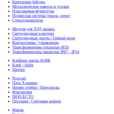
Крепление бейджа
Металлические навесы и уголки
Пластиковая фурнитура
Подвесная система (тросы, цепи)
Стеклодержатели
Модуля для ЛЭД экрана.
Светодиодные кластера
Светодиодные ленты / Гибкий неон
Контроллеры / управление
Трансформаторы открытые IP20
Трансформаторы закрытые IP67 - IP54
Клейкие ленты SOMI
Клей / Akfix
Прочее
Ролл-ап
Паук X-каркас
Промо стойки / Прессволы
Флагштоки
DEFLECTO
Пиллары / Световые короба
Фрезы