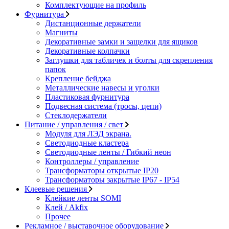
Комплектующие на профиль
Фурнитура
Дистанционные держатели
Магниты
Декоративные замки и защелки для ящиков
Декоративные колпачки
Заглушки для табличек и болты для скрепления
папок
Крепление бейджа
Металлические навесы и уголки
Пластиковая фурнитура
Подвесная система (тросы, цепи)
Стеклодержатели
Питание / управления / свет
Модуля для ЛЭД экрана.
Светодиодные кластера
Светодиодные ленты / Гибкий неон
Контроллеры / управление
Трансформаторы открытые IP20
Трансформаторы закрытые IP67 - IP54
Клеевые решения
Клейкие ленты SOMI
Клей / Akfix
Прочее
Рекламное / выставочное оборудование