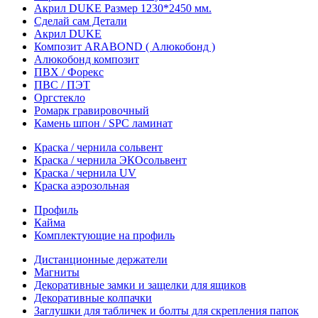
Акрил DUKE Размер 1230*2450 мм.
Сделай сам Детали
Акрил DUKE
Композит ARABOND ( Алюкобонд )
Алюкобонд композит
ПВХ / Форекс
ПВС / ПЭТ
Оргстекло
Ромарк гравировочный
Камень шпон / SPC ламинат
Краска / чернила сольвент
Краска / чернила ЭКОсольвент
Краска / чернила UV
Краска аэрозольная
Профиль
Кайма
Комплектующие на профиль
Дистанционные держатели
Магниты
Декоративные замки и защелки для ящиков
Декоративные колпачки
Заглушки для табличек и болты для скрепления папок