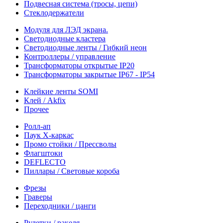
Подвесная система (тросы, цепи)
Стеклодержатели
Модуля для ЛЭД экрана.
Светодиодные кластера
Светодиодные ленты / Гибкий неон
Контроллеры / управление
Трансформаторы открытые IP20
Трансформаторы закрытые IP67 - IP54
Клейкие ленты SOMI
Клей / Akfix
Прочее
Ролл-ап
Паук X-каркас
Промо стойки / Прессволы
Флагштоки
DEFLECTO
Пиллары / Световые короба
Фрезы
Граверы
Переходники / цанги
Рулетки / ракеля