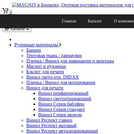
0
Рекламно производственная компания Магнит в Бишкеке, оптов
Главная
Каталог
О компани
Кыргызстан, г. Бишкек, Ул. Льва Толстого 22к
Каталог
Рулонные материалы
Баннер
Тентовая ткань / тарпаулин
Пленка / Винил для ламинации и монтажа
Магнит в рулоннах
Бэклит для печати
Винил свето-отр. DIDAX
Пленка / Винил для мотирования
Винил для печати
Винил перфарированый
Винил светоотражающий
Винил Серия баблфри
Винил Серия стандарт
Винил Серия эконом
Винил Респект глянец
Винил Респект матовый
Винил Респект метализированный