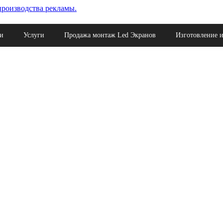
ая поставка материалов для рекламы.
и
Услуги
Продажа монтаж Led Экранов
Изготовление и