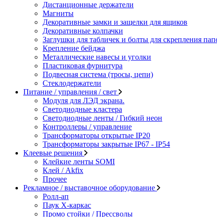
Дистанционные держатели
Магниты
Декоративные замки и защелки для ящиков
Декоративные колпачки
Заглушки для табличек и болты для скрепления пап
Крепление бейджа
Металлические навесы и уголки
Пластиковая фурнитура
Подвесная система (тросы, цепи)
Стеклодержатели
Питание / управления / свет
Модуля для ЛЭД экрана.
Светодиодные кластера
Светодиодные ленты / Гибкий неон
Контроллеры / управление
Трансформаторы открытые IP20
Трансформаторы закрытые IP67 - IP54
Клеевые решения
Клейкие ленты SOMI
Клей / Akfix
Прочее
Рекламное / выставочное оборудование
Ролл-ап
Паук X-каркас
Промо стойки / Прессволы