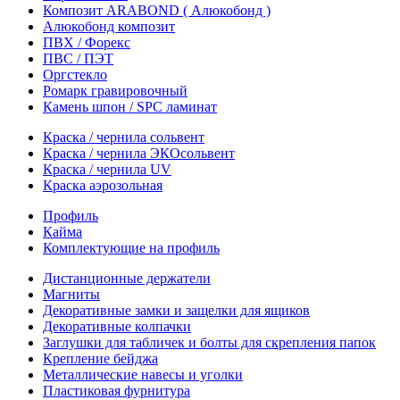
Композит ARABOND ( Алюкобонд )
Алюкобонд композит
ПВХ / Форекс
ПВС / ПЭТ
Оргстекло
Ромарк гравировочный
Камень шпон / SPC ламинат
Краска / чернила сольвент
Краска / чернила ЭКОсольвент
Краска / чернила UV
Краска аэрозольная
Профиль
Кайма
Комплектующие на профиль
Дистанционные держатели
Магниты
Декоративные замки и защелки для ящиков
Декоративные колпачки
Заглушки для табличек и болты для скрепления папок
Крепление бейджа
Металлические навесы и уголки
Пластиковая фурнитура