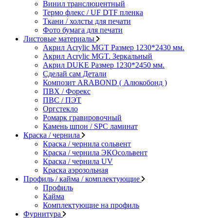
Винил транслюцентный
Термо флекс / UF DTF пленка
Ткани / холсты для печати
Фото бумага для печати
Листовые материалы
Акрил Acrylic MGT Размер 1230*2430 мм.
Акрил Acrylic MGT. Зеркальный
Акрил DUKE Размер 1230*2450 мм.
Сделай сам Детали
Композит ARABOND ( Алюкобонд )
ПВХ / Форекс
ПВС / ПЭТ
Оргстекло
Ромарк гравировочный
Камень шпон / SPC ламинат
Краска / чернила
Краска / чернила сольвент
Краска / чернила ЭКОсольвент
Краска / чернила UV
Краска аэрозольная
Профиль / кайма / комплектующие
Профиль
Кайма
Комплектующие на профиль
Фурнитура