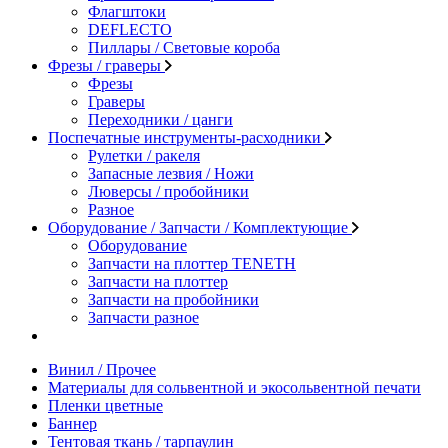
Флагштоки
DEFLECTO
Пиллары / Световые короба
Фрезы / граверы
Фрезы
Граверы
Переходники / цанги
Поспечатные инструменты-расходники
Рулетки / ракеля
Запасные лезвия / Ножи
Люверсы / пробойники
Разное
Оборудование / Запчасти / Комплектующие
Оборудование
Запчасти на плоттер TENETH
Запчасти на плоттер
Запчасти на пробойники
Запчасти разное
Винил / Прочее
Материалы для сольвентной и экосольвентной печати
Пленки цветные
Баннер
Тентовая ткань / тарпаулин