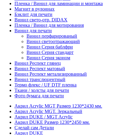
Пленка / Винил для ламинации и монтажа
Магнит в рулоннах
Бэклит для печати
Винил свето-отр. DIDAX
Пленка / Винил для мотирования
Винил для печати
Винил перфарированый
Винил светоотражающий
Винил Серия баблфри
Винил Серия стандарт
Винил Серия эконом
Винил Респект глянец
Винил Респект матовый
Винил Респект метализированный
Винил транслюцентный
Термо флекс / UF DTF пленка
Ткани / холсты для печати
Фото бумага для печати
Акрил Acrylic MGT Размер 1230*2430 мм.
Акрил Acrylic MGT. Зеркальный
Акрил DUKE / MGT Acrylic
Акрил DUKE Размер 1230*2450 мм.
Сделай сам Детали
Акрил DUKE