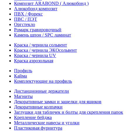
Композит ARABOND ( Алюкобонд )
Алюкобонд композит
ПВХ / Форекс
ПВС / ПЭТ
Оргстекло
Ромарк гравировочный
Камень шпон / SPC ламинат
Краска / чернила сольвент
Краска / чернила ЭКОсольвент
Краска / чернила UV
Краска аэрозольная
Профиль
Кайма
Комплектующие на профиль
Дистанционные держатели
Магниты
Декоративные замки и защелки для ящиков
Декоративные колпачки
Заглушки для табличек и болты для скрепления папок
Крепление бейджа
Металлические навесы и уголки
Пластиковая фурнитура