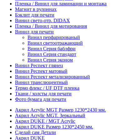
Пленка / Винил для ламинации и монтажа
Магнит в рулоннах
Бэклит для печати
Винил свето-отр. DIDAX
Пленка / Винил для мотирования
Винил для печати
Винил перфарированый
Винил светоотражающий
Винил Серия баблфри
Винил Серия стандарт
Винил Серия эконом
Винил Респект глянец
Винил Респект матовый
Винил Респект метализированный
Винил транслюцентный
Термо флекс / UF DTF пленка
Ткани / холсты для печати
Фото бумага для печати
Акрил Acrylic MGT Размер 1230*2430 мм.
Акрил Acrylic MGT. Зеркальный
Акрил DUKE / MGT Acrylic
Акрил DUKE Размер 1230*2450 мм.
Сделай сам Детали
Акрил DUKE