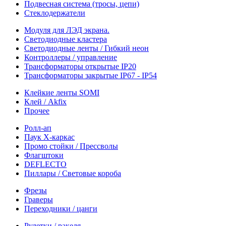
Подвесная система (тросы, цепи)
Стеклодержатели
Модуля для ЛЭД экрана.
Светодиодные кластера
Светодиодные ленты / Гибкий неон
Контроллеры / управление
Трансформаторы открытые IP20
Трансформаторы закрытые IP67 - IP54
Клейкие ленты SOMI
Клей / Akfix
Прочее
Ролл-ап
Паук X-каркас
Промо стойки / Прессволы
Флагштоки
DEFLECTO
Пиллары / Световые короба
Фрезы
Граверы
Переходники / цанги
Рулетки / ракеля