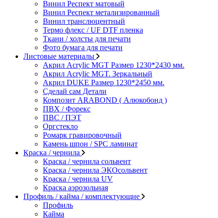
Винил Респект матовый
Винил Респект метализированный
Винил транслюцентный
Термо флекс / UF DTF пленка
Ткани / холсты для печати
Фото бумага для печати
Листовые материалы
Акрил Acrylic MGT Размер 1230*2430 мм.
Акрил Acrylic MGT. Зеркальный
Акрил DUKE Размер 1230*2450 мм.
Сделай сам Детали
Композит ARABOND ( Алюкобонд )
ПВХ / Форекс
ПВС / ПЭТ
Оргстекло
Ромарк гравировочный
Камень шпон / SPC ламинат
Краска / чернила
Краска / чернила сольвент
Краска / чернила ЭКОсольвент
Краска / чернила UV
Краска аэрозольная
Профиль / кайма / комплектующие
Профиль
Кайма