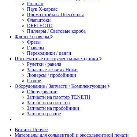
Ролл-ап
Паук X-каркас
Промо стойки / Прессволы
Флагштоки
DEFLECTO
Пиллары / Световые короба
Фрезы / граверы
Фрезы
Граверы
Переходники / цанги
Поспечатные инструменты-расходники
Рулетки / ракеля
Запасные лезвия / Ножи
Люверсы / пробойники
Разное
Оборудование / Запчасти / Комплектующие
Оборудование
Запчасти на плоттер TENETH
Запчасти на плоттер
Запчасти на пробойники
Запчасти разное
Винил / Прочее
Материалы для сольвентной и экосольвентной печати