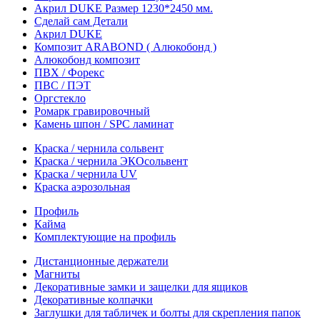
Акрил DUKE Размер 1230*2450 мм.
Сделай сам Детали
Акрил DUKE
Композит ARABOND ( Алюкобонд )
Алюкобонд композит
ПВХ / Форекс
ПВС / ПЭТ
Оргстекло
Ромарк гравировочный
Камень шпон / SPC ламинат
Краска / чернила сольвент
Краска / чернила ЭКОсольвент
Краска / чернила UV
Краска аэрозольная
Профиль
Кайма
Комплектующие на профиль
Дистанционные держатели
Магниты
Декоративные замки и защелки для ящиков
Декоративные колпачки
Заглушки для табличек и болты для скрепления папок