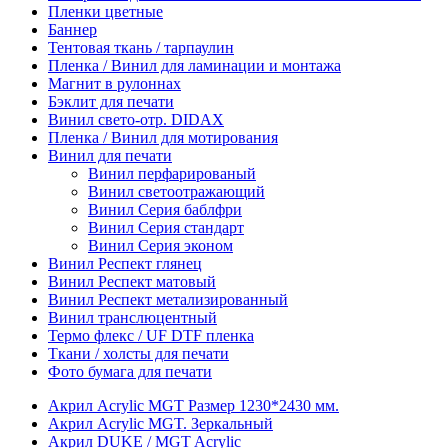
Пленки цветные
Баннер
Тентовая ткань / тарпаулин
Пленка / Винил для ламинации и монтажа
Магнит в рулоннах
Бэклит для печати
Винил свето-отр. DIDAX
Пленка / Винил для мотирования
Винил для печати
Винил перфарированый
Винил светоотражающий
Винил Серия баблфри
Винил Серия стандарт
Винил Серия эконом
Винил Респект глянец
Винил Респект матовый
Винил Респект метализированный
Винил транслюцентный
Термо флекс / UF DTF пленка
Ткани / холсты для печати
Фото бумага для печати
Акрил Acrylic MGT Размер 1230*2430 мм.
Акрил Acrylic MGT. Зеркальный
Акрил DUKE / MGT Acrylic