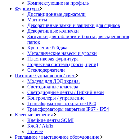
Комплектующие на профиль
Фурнитура
Дистанционные держатели
Магниты
Декоративные замки и защелки для ящиков
Декоративные колпачки
Заглушки для табличек и болты для скрепления
папок
Крепление бейджа
Металлические навесы и уголки
Пластиковая фурнитура
Подвесная система (тросы, цепи)
Стеклодержатели
Питание / управления / свет
Модуля для ЛЭД экрана.
Светодиодные кластера
Светодиодные ленты / Гибкий неон
Контроллеры / управление
Трансформаторы открытые IP20
Трансформаторы закрытые IP67 - IP54
Клеевые решения
Клейкие ленты SOMI
Клей / Akfix
Прочее
Рекламное / выставочное оборудование