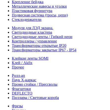
Крепление бейджа
Металлические навесы и уголки
Пластиковая фурнитура
Подвесная система (тросы, цепи)
Стеклодержатели
Модуля для ЛЭД экрана.
Светодиодные кластера
Светодиодные ленты / Гибкий неон
Контроллеры / управление
Трансформаторы открытые IP20
Трансформаторы закрытые IP67 - IP54
Клейкие ленты SOMI
Клей / Akfix
Прочее
Ролл-ап
Паук X-каркас
Промо стойки / Прессволы
Флагштоки
DEFLECTO
Пиллары / Световые короба
Фрезы