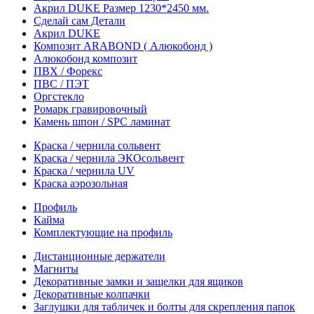
Акрил DUKE Размер 1230*2450 мм.
Сделай сам Детали
Акрил DUKE
Композит ARABOND ( Алюкобонд )
Алюкобонд композит
ПВХ / Форекс
ПВС / ПЭТ
Оргстекло
Ромарк гравировочный
Камень шпон / SPC ламинат
Краска / чернила сольвент
Краска / чернила ЭКОсольвент
Краска / чернила UV
Краска аэрозольная
Профиль
Кайма
Комплектующие на профиль
Дистанционные держатели
Магниты
Декоративные замки и защелки для ящиков
Декоративные колпачки
Заглушки для табличек и болты для скрепления папок