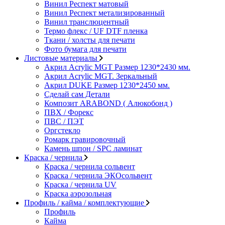
Винил Респект матовый
Винил Респект метализированный
Винил транслюцентный
Термо флекс / UF DTF пленка
Ткани / холсты для печати
Фото бумага для печати
Листовые материалы
Акрил Acrylic MGT Размер 1230*2430 мм.
Акрил Acrylic MGT. Зеркальный
Акрил DUKE Размер 1230*2450 мм.
Сделай сам Детали
Композит ARABOND ( Алюкобонд )
ПВХ / Форекс
ПВС / ПЭТ
Оргстекло
Ромарк гравировочный
Камень шпон / SPC ламинат
Краска / чернила
Краска / чернила сольвент
Краска / чернила ЭКОсольвент
Краска / чернила UV
Краска аэрозольная
Профиль / кайма / комплектующие
Профиль
Кайма