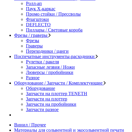
Ролл-ап
Паук X-каркас
Промо стойки / Прессволы
Флагштоки
DEFLECTO
Пиллары / Световые короба
Фрезы / граверы
Фрезы
Граверы
Переходники / цанги
Поспечатные инструменты-расходники
Рулетки / ракеля
Запасные лезвия / Ножи
Люверсы / пробойники
Разное
Оборудование / Запчасти / Комплектующие
Оборудование
Запчасти на плоттер TENETH
Запчасти на плоттер
Запчасти на пробойники
Запчасти разное
Винил / Прочее
Материалы для сольвентной и экосольвентной печати