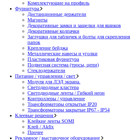
Комплектующие на профиль
Фурнитура
Дистанционные держатели
Магниты
Декоративные замки и защелки для ящиков
Декоративные колпачки
Заглушки для табличек и болты для скрепления
папок
Крепление бейджа
Металлические навесы и уголки
Пластиковая фурнитура
Подвесная система (тросы, цепи)
Стеклодержатели
Питание / управления / свет
Модуля для ЛЭД экрана.
Светодиодные кластера
Светодиодные ленты / Гибкий неон
Контроллеры / управление
Трансформаторы открытые IP20
Трансформаторы закрытые IP67 - IP54
Клеевые решения
Клейкие ленты SOMI
Клей / Akfix
Прочее
Рекламное / выставочное оборудование