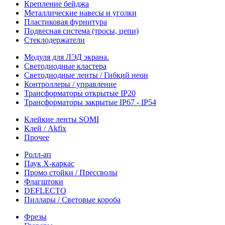
Крепление бейджа
Металлические навесы и уголки
Пластиковая фурнитура
Подвесная система (тросы, цепи)
Стеклодержатели
Модуля для ЛЭД экрана.
Светодиодные кластера
Светодиодные ленты / Гибкий неон
Контроллеры / управление
Трансформаторы открытые IP20
Трансформаторы закрытые IP67 - IP54
Клейкие ленты SOMI
Клей / Akfix
Прочее
Ролл-ап
Паук X-каркас
Промо стойки / Прессволы
Флагштоки
DEFLECTO
Пиллары / Световые короба
Фрезы