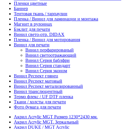
Пленки цветные
Баннер
Тентовая ткань / тарпаулин
Пленка / Винил для ламинации и монтажа
Магнит в рулоннах
Бэклит для печати
Винил свето-отр. DIDAX
Пленка / Винил для мотирования
Винил для печати
Винил перфарированый
Винил светоотражающий
Винил Серия баблфри
Винил Серия стандарт
Винил Серия эконом
Винил Респект глянец
Винил Респект матовый
Винил Респект метализированный
Винил транслюцентный
Термо флекс / UF DTF пленка
Ткани / холсты для печати
Фото бумага для печати
Акрил Acrylic MGT Размер 1230*2430 мм.
Акрил Acrylic MGT. Зеркальный
Акрил DUKE / MGT Acrylic