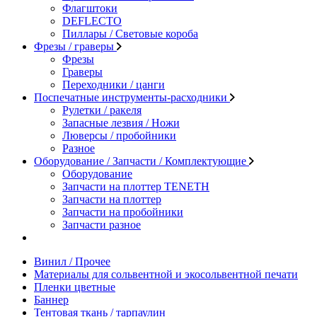
Флагштоки
DEFLECTO
Пиллары / Световые короба
Фрезы / граверы
Фрезы
Граверы
Переходники / цанги
Поспечатные инструменты-расходники
Рулетки / ракеля
Запасные лезвия / Ножи
Люверсы / пробойники
Разное
Оборудование / Запчасти / Комплектующие
Оборудование
Запчасти на плоттер TENETH
Запчасти на плоттер
Запчасти на пробойники
Запчасти разное
Винил / Прочее
Материалы для сольвентной и экосольвентной печати
Пленки цветные
Баннер
Тентовая ткань / тарпаулин