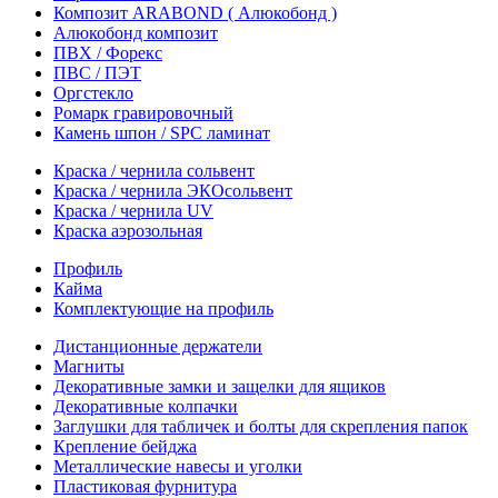
Композит ARABOND ( Алюкобонд )
Алюкобонд композит
ПВХ / Форекс
ПВС / ПЭТ
Оргстекло
Ромарк гравировочный
Камень шпон / SPC ламинат
Краска / чернила сольвент
Краска / чернила ЭКОсольвент
Краска / чернила UV
Краска аэрозольная
Профиль
Кайма
Комплектующие на профиль
Дистанционные держатели
Магниты
Декоративные замки и защелки для ящиков
Декоративные колпачки
Заглушки для табличек и болты для скрепления папок
Крепление бейджа
Металлические навесы и уголки
Пластиковая фурнитура