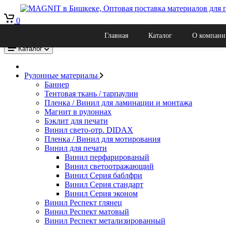
0
Рекламно производственная компания Магнит в Бишкеке, оптов
Главная
Каталог
О компани
Кыргызстан, г. Бишкек, Ул. Льва Толстого 22к
Каталог
Рулонные материалы
Баннер
Тентовая ткань / тарпаулин
Пленка / Винил для ламинации и монтажа
Магнит в рулоннах
Бэклит для печати
Винил свето-отр. DIDAX
Пленка / Винил для мотирования
Винил для печати
Винил перфарированый
Винил светоотражающий
Винил Серия баблфри
Винил Серия стандарт
Винил Серия эконом
Винил Респект глянец
Винил Респект матовый
Винил Респект метализированный