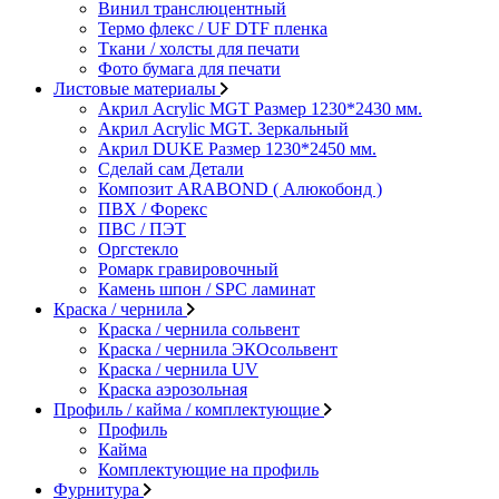
Винил транслюцентный
Термо флекс / UF DTF пленка
Ткани / холсты для печати
Фото бумага для печати
Листовые материалы
Акрил Acrylic MGT Размер 1230*2430 мм.
Акрил Acrylic MGT. Зеркальный
Акрил DUKE Размер 1230*2450 мм.
Сделай сам Детали
Композит ARABOND ( Алюкобонд )
ПВХ / Форекс
ПВС / ПЭТ
Оргстекло
Ромарк гравировочный
Камень шпон / SPC ламинат
Краска / чернила
Краска / чернила сольвент
Краска / чернила ЭКОсольвент
Краска / чернила UV
Краска аэрозольная
Профиль / кайма / комплектующие
Профиль
Кайма
Комплектующие на профиль
Фурнитура