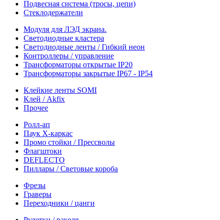
Подвесная система (тросы, цепи)
Стеклодержатели
Модуля для ЛЭД экрана.
Светодиодные кластера
Светодиодные ленты / Гибкий неон
Контроллеры / управление
Трансформаторы открытые IP20
Трансформаторы закрытые IP67 - IP54
Клейкие ленты SOMI
Клей / Akfix
Прочее
Ролл-ап
Паук X-каркас
Промо стойки / Прессволы
Флагштоки
DEFLECTO
Пиллары / Световые короба
Фрезы
Граверы
Переходники / цанги
Рулетки / ракеля