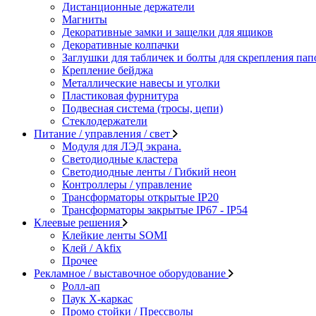
Дистанционные держатели
Магниты
Декоративные замки и защелки для ящиков
Декоративные колпачки
Заглушки для табличек и болты для скрепления пап
Крепление бейджа
Металлические навесы и уголки
Пластиковая фурнитура
Подвесная система (тросы, цепи)
Стеклодержатели
Питание / управления / свет
Модуля для ЛЭД экрана.
Светодиодные кластера
Светодиодные ленты / Гибкий неон
Контроллеры / управление
Трансформаторы открытые IP20
Трансформаторы закрытые IP67 - IP54
Клеевые решения
Клейкие ленты SOMI
Клей / Akfix
Прочее
Рекламное / выставочное оборудование
Ролл-ап
Паук X-каркас
Промо стойки / Прессволы