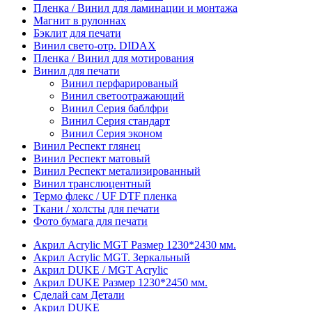
Пленка / Винил для ламинации и монтажа
Магнит в рулоннах
Бэклит для печати
Винил свето-отр. DIDAX
Пленка / Винил для мотирования
Винил для печати
Винил перфарированый
Винил светоотражающий
Винил Серия баблфри
Винил Серия стандарт
Винил Серия эконом
Винил Респект глянец
Винил Респект матовый
Винил Респект метализированный
Винил транслюцентный
Термо флекс / UF DTF пленка
Ткани / холсты для печати
Фото бумага для печати
Акрил Acrylic MGT Размер 1230*2430 мм.
Акрил Acrylic MGT. Зеркальный
Акрил DUKE / MGT Acrylic
Акрил DUKE Размер 1230*2450 мм.
Сделай сам Детали
Акрил DUKE