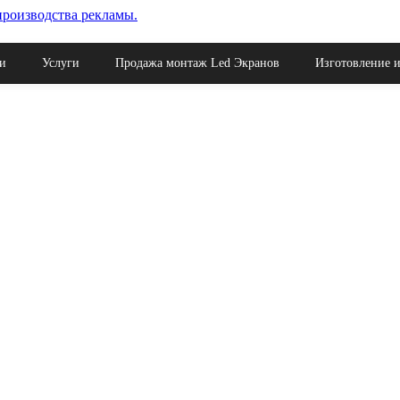
ая поставка материалов для рекламы.
и
Услуги
Продажа монтаж Led Экранов
Изготовление и