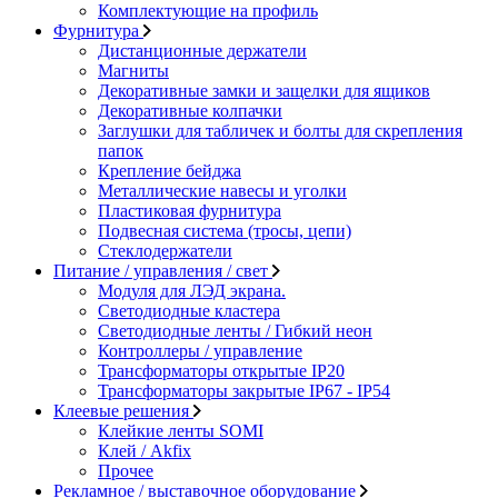
Комплектующие на профиль
Фурнитура
Дистанционные держатели
Магниты
Декоративные замки и защелки для ящиков
Декоративные колпачки
Заглушки для табличек и болты для скрепления
папок
Крепление бейджа
Металлические навесы и уголки
Пластиковая фурнитура
Подвесная система (тросы, цепи)
Стеклодержатели
Питание / управления / свет
Модуля для ЛЭД экрана.
Светодиодные кластера
Светодиодные ленты / Гибкий неон
Контроллеры / управление
Трансформаторы открытые IP20
Трансформаторы закрытые IP67 - IP54
Клеевые решения
Клейкие ленты SOMI
Клей / Akfix
Прочее
Рекламное / выставочное оборудование