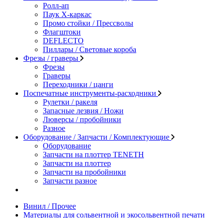
Ролл-ап
Паук X-каркас
Промо стойки / Прессволы
Флагштоки
DEFLECTO
Пиллары / Световые короба
Фрезы / граверы
Фрезы
Граверы
Переходники / цанги
Поспечатные инструменты-расходники
Рулетки / ракеля
Запасные лезвия / Ножи
Люверсы / пробойники
Разное
Оборудование / Запчасти / Комплектующие
Оборудование
Запчасти на плоттер TENETH
Запчасти на плоттер
Запчасти на пробойники
Запчасти разное
Винил / Прочее
Материалы для сольвентной и экосольвентной печати