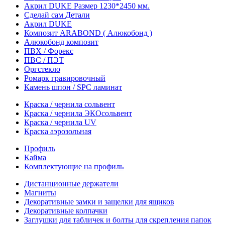
Акрил DUKE Размер 1230*2450 мм.
Сделай сам Детали
Акрил DUKE
Композит ARABOND ( Алюкобонд )
Алюкобонд композит
ПВХ / Форекс
ПВС / ПЭТ
Оргстекло
Ромарк гравировочный
Камень шпон / SPC ламинат
Краска / чернила сольвент
Краска / чернила ЭКОсольвент
Краска / чернила UV
Краска аэрозольная
Профиль
Кайма
Комплектующие на профиль
Дистанционные держатели
Магниты
Декоративные замки и защелки для ящиков
Декоративные колпачки
Заглушки для табличек и болты для скрепления папок