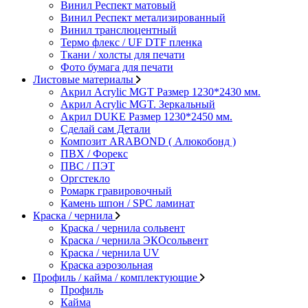
Винил Респект матовый
Винил Респект метализированный
Винил транслюцентный
Термо флекс / UF DTF пленка
Ткани / холсты для печати
Фото бумага для печати
Листовые материалы
Акрил Acrylic MGT Размер 1230*2430 мм.
Акрил Acrylic MGT. Зеркальный
Акрил DUKE Размер 1230*2450 мм.
Сделай сам Детали
Композит ARABOND ( Алюкобонд )
ПВХ / Форекс
ПВС / ПЭТ
Оргстекло
Ромарк гравировочный
Камень шпон / SPC ламинат
Краска / чернила
Краска / чернила сольвент
Краска / чернила ЭКОсольвент
Краска / чернила UV
Краска аэрозольная
Профиль / кайма / комплектующие
Профиль
Кайма