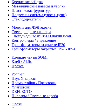
Крепление бейджа
Металлические навесы и уголки
Пластиковая фурнитура
Подвесная система (тросы, цепи)
Стеклодержатели
Модуля для ЛЭД экрана.
Светодиодные кластера
Светодиодные ленты / Гибкий неон
Контроллеры / управление
Трансформаторы открытые IP20
Трансформаторы закрытые IP67 - IP54
Клейкие ленты SOMI
Клей / Akfix
Прочее
Ролл-ап
Паук X-каркас
Промо стойки / Прессволы
Флагштоки
DEFLECTO
Пиллары / Световые короба
Фрезы