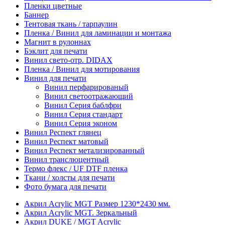
Пленки цветные
Баннер
Тентовая ткань / тарпаулин
Пленка / Винил для ламинации и монтажа
Магнит в рулоннах
Бэклит для печати
Винил свето-отр. DIDAX
Пленка / Винил для мотирования
Винил для печати
Винил перфарированый
Винил светоотражающий
Винил Серия баблфри
Винил Серия стандарт
Винил Серия эконом
Винил Респект глянец
Винил Респект матовый
Винил Респект метализированный
Винил транслюцентный
Термо флекс / UF DTF пленка
Ткани / холсты для печати
Фото бумага для печати
Акрил Acrylic MGT Размер 1230*2430 мм.
Акрил Acrylic MGT. Зеркальный
Акрил DUKE / MGT Acrylic