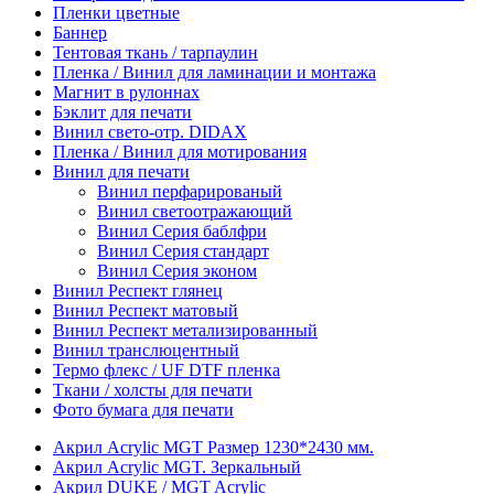
Пленки цветные
Баннер
Тентовая ткань / тарпаулин
Пленка / Винил для ламинации и монтажа
Магнит в рулоннах
Бэклит для печати
Винил свето-отр. DIDAX
Пленка / Винил для мотирования
Винил для печати
Винил перфарированый
Винил светоотражающий
Винил Серия баблфри
Винил Серия стандарт
Винил Серия эконом
Винил Респект глянец
Винил Респект матовый
Винил Респект метализированный
Винил транслюцентный
Термо флекс / UF DTF пленка
Ткани / холсты для печати
Фото бумага для печати
Акрил Acrylic MGT Размер 1230*2430 мм.
Акрил Acrylic MGT. Зеркальный
Акрил DUKE / MGT Acrylic