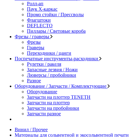
Ролл-ап
Паук X-каркас
Промо стойки / Прессволы
Флагштоки
DEFLECTO
Пиллары / Световые короба
Фрезы / граверы
Фрезы
Граверы
Переходники / цанги
Поспечатные инструменты-расходники
Рулетки / ракеля
Запасные лезвия / Ножи
Люверсы / пробойники
Разное
Оборудование / Запчасти / Комплектующие
Оборудование
Запчасти на плоттер TENETH
Запчасти на плоттер
Запчасти на пробойники
Запчасти разное
Винил / Прочее
Материалы для сольвентной и экосольвентной печати