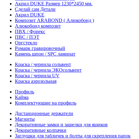
Акрил DUKE Размер 1230*2450 мм.
Сделай сам Детали
Акрил DUKE
Композит ARABOND ( Алюкобонд )
Алюкобонд композит
ПВХ / Форекс
ПВС / ПЭТ
Оргстекло
Ромарк гравировочный
Камень шпон / SPC ламинат
Краска / чернила сольвент
Краска / чернила ЭКОсольвент
Краска / чернила UV
Краска аэрозольная
Профиль
Кайма
Комплектующие на профиль
Дистанционные держатели
Магниты
Декоративные замки и защелки для ящиков
Декоративные колпачки
Заглушки для табличек и болты для скрепления папок