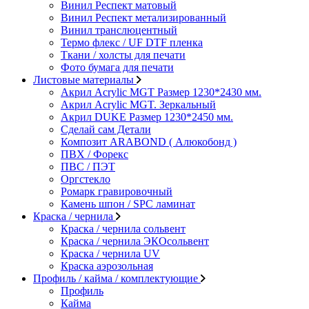
Винил Респект матовый
Винил Респект метализированный
Винил транслюцентный
Термо флекс / UF DTF пленка
Ткани / холсты для печати
Фото бумага для печати
Листовые материалы
Акрил Acrylic MGT Размер 1230*2430 мм.
Акрил Acrylic MGT. Зеркальный
Акрил DUKE Размер 1230*2450 мм.
Сделай сам Детали
Композит ARABOND ( Алюкобонд )
ПВХ / Форекс
ПВС / ПЭТ
Оргстекло
Ромарк гравировочный
Камень шпон / SPC ламинат
Краска / чернила
Краска / чернила сольвент
Краска / чернила ЭКОсольвент
Краска / чернила UV
Краска аэрозольная
Профиль / кайма / комплектующие
Профиль
Кайма