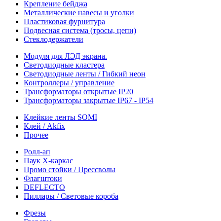
Крепление бейджа
Металлические навесы и уголки
Пластиковая фурнитура
Подвесная система (тросы, цепи)
Стеклодержатели
Модуля для ЛЭД экрана.
Светодиодные кластера
Светодиодные ленты / Гибкий неон
Контроллеры / управление
Трансформаторы открытые IP20
Трансформаторы закрытые IP67 - IP54
Клейкие ленты SOMI
Клей / Akfix
Прочее
Ролл-ап
Паук X-каркас
Промо стойки / Прессволы
Флагштоки
DEFLECTO
Пиллары / Световые короба
Фрезы