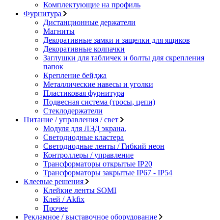
Комплектующие на профиль
Фурнитура
Дистанционные держатели
Магниты
Декоративные замки и защелки для ящиков
Декоративные колпачки
Заглушки для табличек и болты для скрепления
папок
Крепление бейджа
Металлические навесы и уголки
Пластиковая фурнитура
Подвесная система (тросы, цепи)
Стеклодержатели
Питание / управления / свет
Модуля для ЛЭД экрана.
Светодиодные кластера
Светодиодные ленты / Гибкий неон
Контроллеры / управление
Трансформаторы открытые IP20
Трансформаторы закрытые IP67 - IP54
Клеевые решения
Клейкие ленты SOMI
Клей / Akfix
Прочее
Рекламное / выставочное оборудование