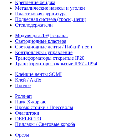
Крепление бейджа
Металлические навесы и уголки
Пластиковая фурнитура
Подвесная система (тросы, цепи)
Стеклодержатели
Модуля для ЛЭД экрана.
Светодиодные кластера
Светодиодные ленты / Гибкий неон
Контроллеры / управление
Трансформаторы открытые IP20
Трансформаторы закрытые IP67 - IP54
Клейкие ленты SOMI
Клей / Akfix
Прочее
Ролл-ап
Паук X-каркас
Промо стойки / Прессволы
Флагштоки
DEFLECTO
Пиллары / Световые короба
Фрезы