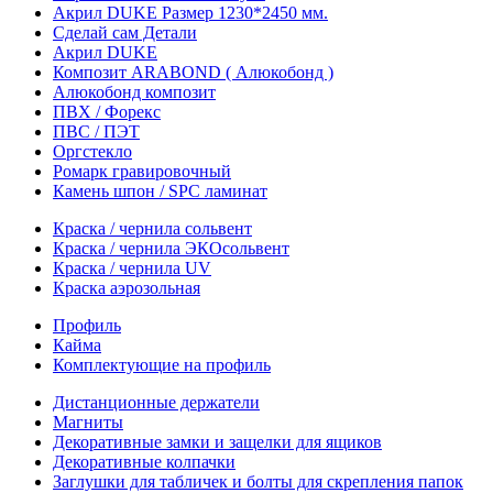
Акрил DUKE Размер 1230*2450 мм.
Сделай сам Детали
Акрил DUKE
Композит ARABOND ( Алюкобонд )
Алюкобонд композит
ПВХ / Форекс
ПВС / ПЭТ
Оргстекло
Ромарк гравировочный
Камень шпон / SPC ламинат
Краска / чернила сольвент
Краска / чернила ЭКОсольвент
Краска / чернила UV
Краска аэрозольная
Профиль
Кайма
Комплектующие на профиль
Дистанционные держатели
Магниты
Декоративные замки и защелки для ящиков
Декоративные колпачки
Заглушки для табличек и болты для скрепления папок