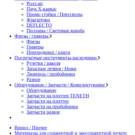
Ролл-ап
Паук X-каркас
Промо стойки / Прессволы
Флагштоки
DEFLECTO
Пиллары / Световые короба
Фрезы / граверы
Фрезы
Граверы
Переходники / цанги
Поспечатные инструменты-расходники
Рулетки / ракеля
Запасные лезвия / Ножи
Люверсы / пробойники
Разное
Оборудование / Запчасти / Комплектующие
Оборудование
Запчасти на плоттер TENETH
Запчасти на плоттер
Запчасти на пробойники
Запчасти разное
Винил / Прочее
Материалы для сольвентной и экосольвентной печати