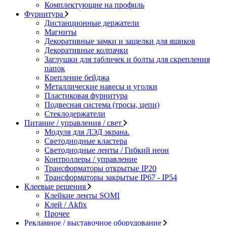
Комплектующие на профиль
Фурнитура
Дистанционные держатели
Магниты
Декоративные замки и защелки для ящиков
Декоративные колпачки
Заглушки для табличек и болты для скрепления
папок
Крепление бейджа
Металлические навесы и уголки
Пластиковая фурнитура
Подвесная система (тросы, цепи)
Стеклодержатели
Питание / управления / свет
Модуля для ЛЭД экрана.
Светодиодные кластера
Светодиодные ленты / Гибкий неон
Контроллеры / управление
Трансформаторы открытые IP20
Трансформаторы закрытые IP67 - IP54
Клеевые решения
Клейкие ленты SOMI
Клей / Akfix
Прочее
Рекламное / выставочное оборудование