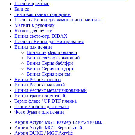
Пленки цветные
Баннер
Тентовая ткань / тарпаулин
Пленка / Винил для ламинации и монтажа
Магнит в рулоннах
Бэклит для печати
Винил свето-отр. DIDAX
Пленка / Винил для мотирования
Винил для печати
Винил перфарированый
Винил светоотражающий
Винил Серия баблфри
Винил Серия стандарт
Винил Серия эконом
Винил Респект глянец
Винил Респект матовый
Винил Респект метализированный
Винил транслюцентный
Термо флекс / UF DTF пленка
Ткани / холсты для печати
Фото бумага для печати
Акрил Acrylic MGT Размер 1230*2430 мм.
Акрил Acrylic MGT. Зеркальный
Акрил DUKE / MGT Acrylic