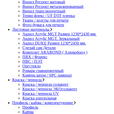
Винил Респект матовый
Винил Респект метализированный
Винил транслюцентный
Термо флекс / UF DTF пленка
Ткани / холсты для печати
Фото бумага для печати
Листовые материалы
Акрил Acrylic MGT Размер 1230*2430 мм.
Акрил Acrylic MGT. Зеркальный
Акрил DUKE Размер 1230*2450 мм.
Сделай сам Детали
Композит ARABOND ( Алюкобонд )
ПВХ / Форекс
ПВС / ПЭТ
Оргстекло
Ромарк гравировочный
Камень шпон / SPC ламинат
Краска / чернила
Краска / чернила сольвент
Краска / чернила ЭКОсольвент
Краска / чернила UV
Краска аэрозольная
Профиль / кайма / комплектующие
Профиль
Кайма