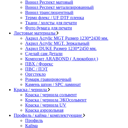
Винил Респект матовый
Винил Респект метализированный
Винил транслюцентный
Термо флекс / UF DTF пленка
Ткани / холсты для печати
Фото бумага для печати
Листовые материалы
Акрил Acrylic MGT Размер 1230*2430 мм.
Акрил Acrylic MGT. Зеркальный
Акрил DUKE Размер 1230*2450 мм.
Сделай сам Детали
Композит ARABOND ( Алюкобонд )
ПВХ / Форекс
ПВС / ПЭТ
Оргстекло
Ромарк гравировочный
Камень шпон / SPC ламинат
Краска / чернила
Краска / чернила сольвент
Краска / чернила ЭКОсольвент
Краска / чернила UV
Краска аэрозольная
Профиль / кайма / комплектующие
Профиль
Кайма