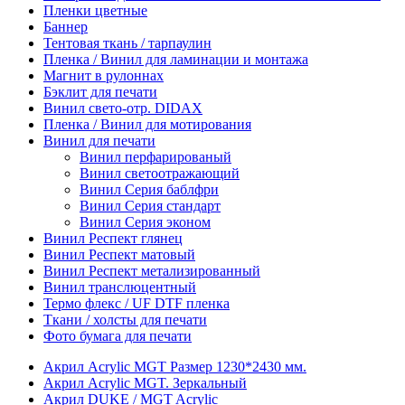
Пленки цветные
Баннер
Тентовая ткань / тарпаулин
Пленка / Винил для ламинации и монтажа
Магнит в рулоннах
Бэклит для печати
Винил свето-отр. DIDAX
Пленка / Винил для мотирования
Винил для печати
Винил перфарированый
Винил светоотражающий
Винил Серия баблфри
Винил Серия стандарт
Винил Серия эконом
Винил Респект глянец
Винил Респект матовый
Винил Респект метализированный
Винил транслюцентный
Термо флекс / UF DTF пленка
Ткани / холсты для печати
Фото бумага для печати
Акрил Acrylic MGT Размер 1230*2430 мм.
Акрил Acrylic MGT. Зеркальный
Акрил DUKE / MGT Acrylic