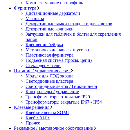
Комплектующие на профиль
Фурнитура
Дистанционные держатели
Магниты
Декоративные замки и защелки для ящиков
Декоративные колпачки
Заглушки для табличек и болты для скрепления
папок
Крепление бейджа
Металлические навесы и уголки
Пластиковая фурнитура
Подвесная система (тросы, цепи)
Стеклодержатели
Питание / управления / свет
Модуля для ЛЭД экрана.
Светодиодные кластера
Светодиодные ленты / Гибкий неон
Контроллеры / управление
Трансформаторы открытые IP20
Трансформаторы закрытые IP67 - IP54
Клеевые решения
Клейкие ленты SOMI
Клей / Akfix
Прочее
Рекламное / выставочное оборудование