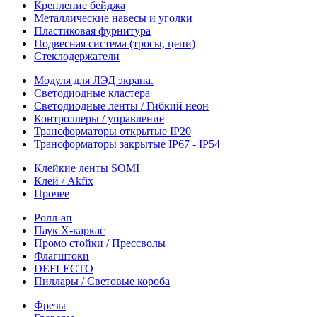
Крепление бейджа
Металлические навесы и уголки
Пластиковая фурнитура
Подвесная система (тросы, цепи)
Стеклодержатели
Модуля для ЛЭД экрана.
Светодиодные кластера
Светодиодные ленты / Гибкий неон
Контроллеры / управление
Трансформаторы открытые IP20
Трансформаторы закрытые IP67 - IP54
Клейкие ленты SOMI
Клей / Akfix
Прочее
Ролл-ап
Паук X-каркас
Промо стойки / Прессволы
Флагштоки
DEFLECTO
Пиллары / Световые короба
Фрезы