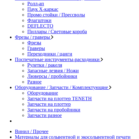
Ролл-ап
Паук X-каркас
Промо стойки / Прессволы
Флагштоки
DEFLECTO
Пиллары / Световые короба
Фрезы / граверы
Фрезы
Граверы
Переходники / цанги
Поспечатные инструменты-расходники
Рулетки / ракеля
Запасные лезвия / Ножи
Люверсы / пробойники
Разное
Оборудование / Запчасти / Комплектующие
Оборудование
Запчасти на плоттер TENETH
Запчасти на плоттер
Запчасти на пробойники
Запчасти разное
Винил / Прочее
Материалы для сольвентной и экосольвентной печати