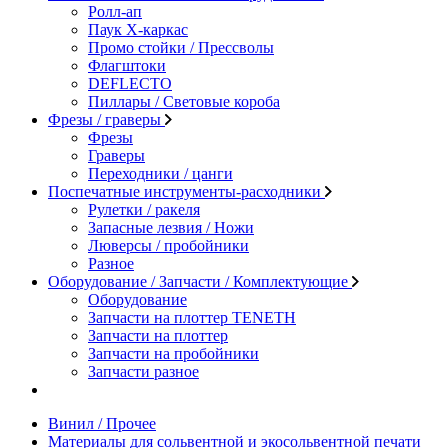
Ролл-ап
Паук X-каркас
Промо стойки / Прессволы
Флагштоки
DEFLECTO
Пиллары / Световые короба
Фрезы / граверы
Фрезы
Граверы
Переходники / цанги
Поспечатные инструменты-расходники
Рулетки / ракеля
Запасные лезвия / Ножи
Люверсы / пробойники
Разное
Оборудование / Запчасти / Комплектующие
Оборудование
Запчасти на плоттер TENETH
Запчасти на плоттер
Запчасти на пробойники
Запчасти разное
Винил / Прочее
Материалы для сольвентной и экосольвентной печати