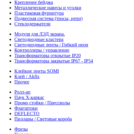
Крепление бейджа
Металлические навесы и уголки
Пластиковая фурнитура
Подвесная система (тросы, цепи)
Стеклодержатели
Модуля для ЛЭД экрана.
Светодиодные кластера
Светодиодные ленты / Гибкий неон
Контроллеры / управление
Трансформаторы открытые IP20
Трансформаторы закрытые IP67 - IP54
Клейкие ленты SOMI
Клей / Akfix
Прочее
Ролл-ап
Паук X-каркас
Промо стойки / Прессволы
Флагштоки
DEFLECTO
Пиллары / Световые короба
Фрезы