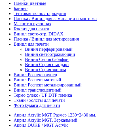
Пленки цветные
Баннер
Тентовая ткань / тарпаулин
Пленка / Винил для ламинации и монтажа
Магнит в рулоннах
Бэклит для печати
Винил свето-отр. DIDAX
Пленка / Винил для мотирования
Винил для печати
Винил перфарированый
Винил светоотражающий
Винил Серия баблфри
Винил Серия стандарт
Винил Серия эконом
Винил Респект глянец
Винил Респект матовый
Винил Респект метализированный
Винил транслюцентный
Термо флекс / UF DTF пленка
Ткани / холсты для печати
Фото бумага для печати
Акрил Acrylic MGT Размер 1230*2430 мм.
Акрил Acrylic MGT. Зеркальный
Акрил DUKE / MGT Acrylic