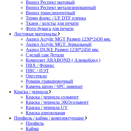
Винил Респект матовый
Винил Респект метализированный
Винил транслюцентный
Термо флекс / UF DTF пленка
Ткани / холсты для печати
Фото бумага для печати
Листовые материалы
Акрил Acrylic MGT Размер 1230*2430 мм.
Акрил Acrylic MGT. Зеркальный
Акрил DUKE Размер 1230*2450 мм.
Сделай сам Детали
Композит ARABOND ( Алюкобонд )
ПВХ / Форекс
ПВС / ПЭТ
Оргстекло
Ромарк гравировочный
Камень шпон / SPC ламинат
Краска / чернила
Краска / чернила сольвент
Краска / чернила ЭКОсольвент
Краска / чернила UV
Краска аэрозольная
Профиль / кайма / комплектующие
Профиль
Кайма