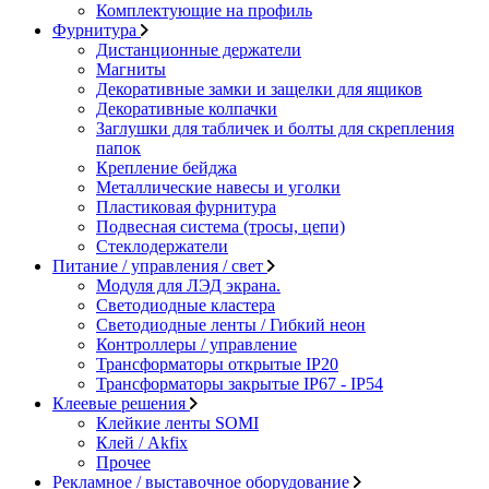
Комплектующие на профиль
Фурнитура
Дистанционные держатели
Магниты
Декоративные замки и защелки для ящиков
Декоративные колпачки
Заглушки для табличек и болты для скрепления
папок
Крепление бейджа
Металлические навесы и уголки
Пластиковая фурнитура
Подвесная система (тросы, цепи)
Стеклодержатели
Питание / управления / свет
Модуля для ЛЭД экрана.
Светодиодные кластера
Светодиодные ленты / Гибкий неон
Контроллеры / управление
Трансформаторы открытые IP20
Трансформаторы закрытые IP67 - IP54
Клеевые решения
Клейкие ленты SOMI
Клей / Akfix
Прочее
Рекламное / выставочное оборудование