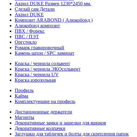
Акрил DUKE Размер 1230*2450 мм.
Сделай сам Детали
Акрил DUKE
Композит ARABOND ( Алюкобонд )
Алюкобонд композит
ПВХ / Форекс
ПВС / ПЭТ
Оргстекло
Ромарк гравировочный
Камень шпон / SPC ламинат
Краска / чернила сольвент
Краска / чернила ЭКОсольвент
Краска / чернила UV
Краска аэрозольная
Профиль
Кайма
Комплектующие на профиль
Дистанционные держатели
Магниты
Декоративные замки и защелки для ящиков
Декоративные колпачки
Заглушки для табличек и болты для скрепления папок