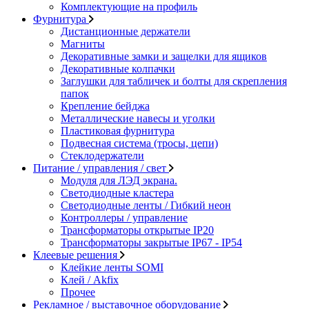
Комплектующие на профиль
Фурнитура
Дистанционные держатели
Магниты
Декоративные замки и защелки для ящиков
Декоративные колпачки
Заглушки для табличек и болты для скрепления
папок
Крепление бейджа
Металлические навесы и уголки
Пластиковая фурнитура
Подвесная система (тросы, цепи)
Стеклодержатели
Питание / управления / свет
Модуля для ЛЭД экрана.
Светодиодные кластера
Светодиодные ленты / Гибкий неон
Контроллеры / управление
Трансформаторы открытые IP20
Трансформаторы закрытые IP67 - IP54
Клеевые решения
Клейкие ленты SOMI
Клей / Akfix
Прочее
Рекламное / выставочное оборудование