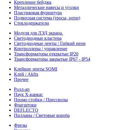
Крепление бейджа
Металлические навесы и уголки
Пластиковая фурнитура
Подвесная система (тросы, цепи)
Стеклодержатели
Модуля для ЛЭД экрана.
Светодиодные кластера
Светодиодные ленты / Гибкий неон
Контроллеры / управление
Трансформаторы открытые IP20
Трансформаторы закрытые IP67 - IP54
Клейкие ленты SOMI
Клей / Akfix
Прочее
Ролл-ап
Паук X-каркас
Промо стойки / Прессволы
Флагштоки
DEFLECTO
Пиллары / Световые короба
Фрезы