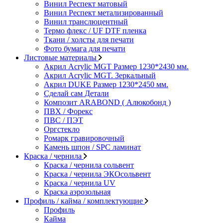
Винил Респект матовый
Винил Респект метализированный
Винил транслюцентный
Термо флекс / UF DTF пленка
Ткани / холсты для печати
Фото бумага для печати
Листовые материалы
Акрил Acrylic MGT Размер 1230*2430 мм.
Акрил Acrylic MGT. Зеркальный
Акрил DUKE Размер 1230*2450 мм.
Сделай сам Детали
Композит ARABOND ( Алюкобонд )
ПВХ / Форекс
ПВС / ПЭТ
Оргстекло
Ромарк гравировочный
Камень шпон / SPC ламинат
Краска / чернила
Краска / чернила сольвент
Краска / чернила ЭКОсольвент
Краска / чернила UV
Краска аэрозольная
Профиль / кайма / комплектующие
Профиль
Кайма