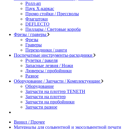
Ролл-ап
Паук X-каркас
Промо стойки / Прессволы
Флагштоки
DEFLECTO
Пиллары / Световые короба
Фрезы / граверы
Фрезы
Граверы
Переходники / цанги
Поспечатные инструменты-расходники
Рулетки / ракеля
Запасные лезвия / Ножи
Люверсы / пробойники
Разное
Оборудование / Запчасти / Комплектующие
Оборудование
Запчасти на плоттер TENETH
Запчасти на плоттер
Запчасти на пробойники
Запчасти разное
Винил / Прочее
Материалы для сольвентной и экосольвентной печати