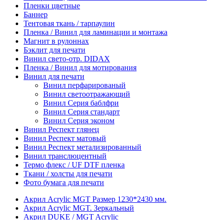
Пленки цветные
Баннер
Тентовая ткань / тарпаулин
Пленка / Винил для ламинации и монтажа
Магнит в рулоннах
Бэклит для печати
Винил свето-отр. DIDAX
Пленка / Винил для мотирования
Винил для печати
Винил перфарированый
Винил светоотражающий
Винил Серия баблфри
Винил Серия стандарт
Винил Серия эконом
Винил Респект глянец
Винил Респект матовый
Винил Респект метализированный
Винил транслюцентный
Термо флекс / UF DTF пленка
Ткани / холсты для печати
Фото бумага для печати
Акрил Acrylic MGT Размер 1230*2430 мм.
Акрил Acrylic MGT. Зеркальный
Акрил DUKE / MGT Acrylic