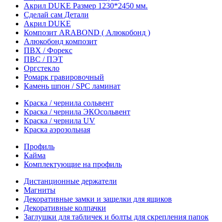
Акрил DUKE Размер 1230*2450 мм.
Сделай сам Детали
Акрил DUKE
Композит ARABOND ( Алюкобонд )
Алюкобонд композит
ПВХ / Форекс
ПВС / ПЭТ
Оргстекло
Ромарк гравировочный
Камень шпон / SPC ламинат
Краска / чернила сольвент
Краска / чернила ЭКОсольвент
Краска / чернила UV
Краска аэрозольная
Профиль
Кайма
Комплектующие на профиль
Дистанционные держатели
Магниты
Декоративные замки и защелки для ящиков
Декоративные колпачки
Заглушки для табличек и болты для скрепления папок