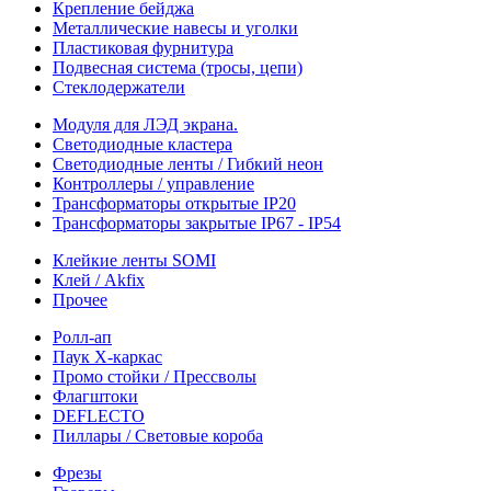
Крепление бейджа
Металлические навесы и уголки
Пластиковая фурнитура
Подвесная система (тросы, цепи)
Стеклодержатели
Модуля для ЛЭД экрана.
Светодиодные кластера
Светодиодные ленты / Гибкий неон
Контроллеры / управление
Трансформаторы открытые IP20
Трансформаторы закрытые IP67 - IP54
Клейкие ленты SOMI
Клей / Akfix
Прочее
Ролл-ап
Паук X-каркас
Промо стойки / Прессволы
Флагштоки
DEFLECTO
Пиллары / Световые короба
Фрезы