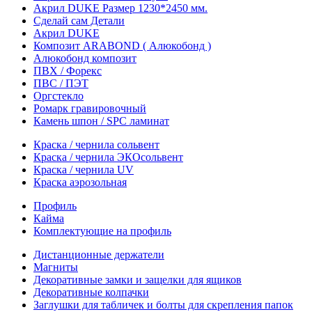
Акрил DUKE Размер 1230*2450 мм.
Сделай сам Детали
Акрил DUKE
Композит ARABOND ( Алюкобонд )
Алюкобонд композит
ПВХ / Форекс
ПВС / ПЭТ
Оргстекло
Ромарк гравировочный
Камень шпон / SPC ламинат
Краска / чернила сольвент
Краска / чернила ЭКОсольвент
Краска / чернила UV
Краска аэрозольная
Профиль
Кайма
Комплектующие на профиль
Дистанционные держатели
Магниты
Декоративные замки и защелки для ящиков
Декоративные колпачки
Заглушки для табличек и болты для скрепления папок