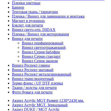
Пленки цветные
Баннер
Тентовая ткань / тарпаулин
Пленка / Винил для ламинации и монтажа
Магнит в рулоннах
Бэклит для печати
Винил свето-отр. DIDAX
Пленка / Винил для мотирования
Винил для печати
Винил перфарированый
Винил светоотражающий
Винил Серия баблфри
Винил Серия стандарт
Винил Серия эконом
Винил Респект глянец
Винил Респект матовый
Винил Респект метализированный
Винил транслюцентный
Термо флекс / UF DTF пленка
Ткани / холсты для печати
Фото бумага для печати
Акрил Acrylic MGT Размер 1230*2430 мм.
Акрил Acrylic MGT. Зеркальный
Акрил DUKE / MGT Acrylic