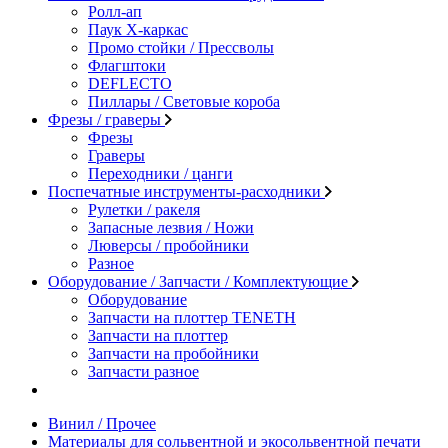
Ролл-ап
Паук X-каркас
Промо стойки / Прессволы
Флагштоки
DEFLECTO
Пиллары / Световые короба
Фрезы / граверы
Фрезы
Граверы
Переходники / цанги
Поспечатные инструменты-расходники
Рулетки / ракеля
Запасные лезвия / Ножи
Люверсы / пробойники
Разное
Оборудование / Запчасти / Комплектующие
Оборудование
Запчасти на плоттер TENETH
Запчасти на плоттер
Запчасти на пробойники
Запчасти разное
Винил / Прочее
Материалы для сольвентной и экосольвентной печати