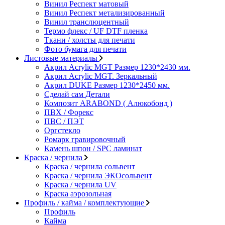
Винил Респект матовый
Винил Респект метализированный
Винил транслюцентный
Термо флекс / UF DTF пленка
Ткани / холсты для печати
Фото бумага для печати
Листовые материалы
Акрил Acrylic MGT Размер 1230*2430 мм.
Акрил Acrylic MGT. Зеркальный
Акрил DUKE Размер 1230*2450 мм.
Сделай сам Детали
Композит ARABOND ( Алюкобонд )
ПВХ / Форекс
ПВС / ПЭТ
Оргстекло
Ромарк гравировочный
Камень шпон / SPC ламинат
Краска / чернила
Краска / чернила сольвент
Краска / чернила ЭКОсольвент
Краска / чернила UV
Краска аэрозольная
Профиль / кайма / комплектующие
Профиль
Кайма