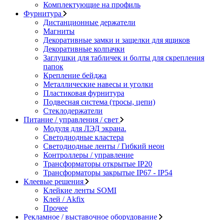
Комплектующие на профиль
Фурнитура
Дистанционные держатели
Магниты
Декоративные замки и защелки для ящиков
Декоративные колпачки
Заглушки для табличек и болты для скрепления
папок
Крепление бейджа
Металлические навесы и уголки
Пластиковая фурнитура
Подвесная система (тросы, цепи)
Стеклодержатели
Питание / управления / свет
Модуля для ЛЭД экрана.
Светодиодные кластера
Светодиодные ленты / Гибкий неон
Контроллеры / управление
Трансформаторы открытые IP20
Трансформаторы закрытые IP67 - IP54
Клеевые решения
Клейкие ленты SOMI
Клей / Akfix
Прочее
Рекламное / выставочное оборудование