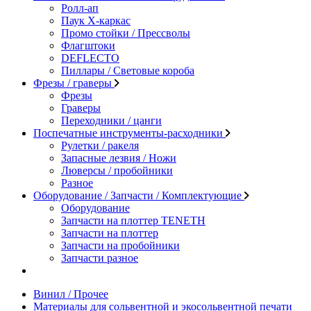
Ролл-ап
Паук X-каркас
Промо стойки / Прессволы
Флагштоки
DEFLECTO
Пиллары / Световые короба
Фрезы / граверы
Фрезы
Граверы
Переходники / цанги
Поспечатные инструменты-расходники
Рулетки / ракеля
Запасные лезвия / Ножи
Люверсы / пробойники
Разное
Оборудование / Запчасти / Комплектующие
Оборудование
Запчасти на плоттер TENETH
Запчасти на плоттер
Запчасти на пробойники
Запчасти разное
Винил / Прочее
Материалы для сольвентной и экосольвентной печати