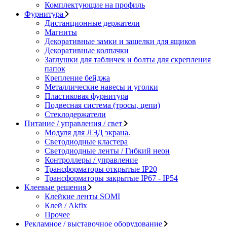
Комплектующие на профиль
Фурнитура
Дистанционные держатели
Магниты
Декоративные замки и защелки для ящиков
Декоративные колпачки
Заглушки для табличек и болты для скрепления
папок
Крепление бейджа
Металлические навесы и уголки
Пластиковая фурнитура
Подвесная система (тросы, цепи)
Стеклодержатели
Питание / управления / свет
Модуля для ЛЭД экрана.
Светодиодные кластера
Светодиодные ленты / Гибкий неон
Контроллеры / управление
Трансформаторы открытые IP20
Трансформаторы закрытые IP67 - IP54
Клеевые решения
Клейкие ленты SOMI
Клей / Akfix
Прочее
Рекламное / выставочное оборудование