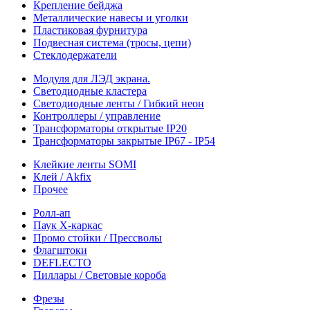
Крепление бейджа
Металлические навесы и уголки
Пластиковая фурнитура
Подвесная система (тросы, цепи)
Стеклодержатели
Модуля для ЛЭД экрана.
Светодиодные кластера
Светодиодные ленты / Гибкий неон
Контроллеры / управление
Трансформаторы открытые IP20
Трансформаторы закрытые IP67 - IP54
Клейкие ленты SOMI
Клей / Akfix
Прочее
Ролл-ап
Паук X-каркас
Промо стойки / Прессволы
Флагштоки
DEFLECTO
Пиллары / Световые короба
Фрезы