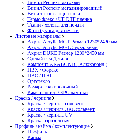
Винил Респект матовый
Винил Респект метализированный
Винил транслюцентный
Термо флекс / UF DTF пленка
Ткани / холсты для печати
Фото бумага для печати
Листовые материалы
Акрил Acrylic MGT Размер 1230*2430 мм.
Акрил Acrylic MGT. Зеркальный
Акрил DUKE Размер 1230*2450 мм.
Сделай сам Детали
Композит ARABOND ( Алюкобонд )
ПВХ / Форекс
ПВС / ПЭТ
Оргстекло
Ромарк гравировочный
Камень шпон / SPC ламинат
Краска / чернила
Краска / чернила сольвент
Краска / чернила ЭКОсольвент
Краска / чернила UV
Краска аэрозольная
Профиль / кайма / комплектующие
Профиль
Кайма