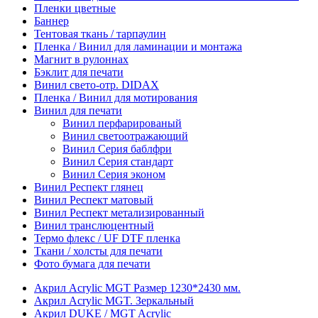
Пленки цветные
Баннер
Тентовая ткань / тарпаулин
Пленка / Винил для ламинации и монтажа
Магнит в рулоннах
Бэклит для печати
Винил свето-отр. DIDAX
Пленка / Винил для мотирования
Винил для печати
Винил перфарированый
Винил светоотражающий
Винил Серия баблфри
Винил Серия стандарт
Винил Серия эконом
Винил Респект глянец
Винил Респект матовый
Винил Респект метализированный
Винил транслюцентный
Термо флекс / UF DTF пленка
Ткани / холсты для печати
Фото бумага для печати
Акрил Acrylic MGT Размер 1230*2430 мм.
Акрил Acrylic MGT. Зеркальный
Акрил DUKE / MGT Acrylic