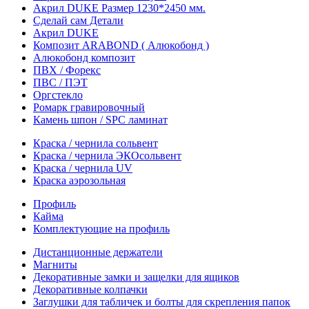
Акрил DUKE Размер 1230*2450 мм.
Сделай сам Детали
Акрил DUKE
Композит ARABOND ( Алюкобонд )
Алюкобонд композит
ПВХ / Форекс
ПВС / ПЭТ
Оргстекло
Ромарк гравировочный
Камень шпон / SPC ламинат
Краска / чернила сольвент
Краска / чернила ЭКОсольвент
Краска / чернила UV
Краска аэрозольная
Профиль
Кайма
Комплектующие на профиль
Дистанционные держатели
Магниты
Декоративные замки и защелки для ящиков
Декоративные колпачки
Заглушки для табличек и болты для скрепления папок