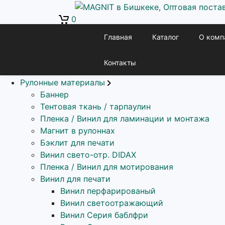
0
Рекламно производственная компания Магнит в Бишкек
Главная
Каталог
О комп
Кыргызстан, г. Бишкек, Ул. Льва Толстого 22к
Каталог
Контакты
Рулонные материалы
Баннер
Тентовая ткань / тарпаулин
Пленка / Винил для ламинации и монтажа
Магнит в рулоннах
Бэклит для печати
Винил свето-отр. DIDAX
Пленка / Винил для мотирования
Винил для печати
Винил перфарированый
Винил светоотражающий
Винил Серия баблфри