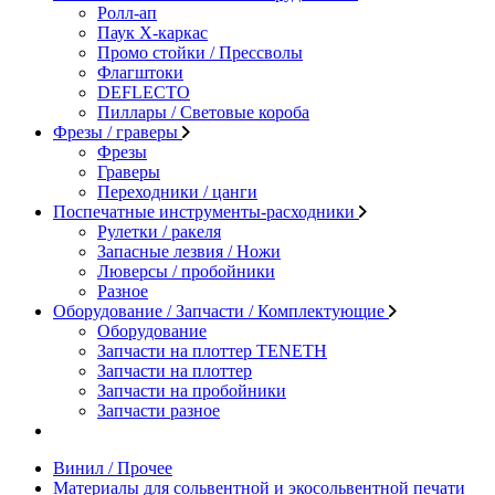
Ролл-ап
Паук X-каркас
Промо стойки / Прессволы
Флагштоки
DEFLECTO
Пиллары / Световые короба
Фрезы / граверы
Фрезы
Граверы
Переходники / цанги
Поспечатные инструменты-расходники
Рулетки / ракеля
Запасные лезвия / Ножи
Люверсы / пробойники
Разное
Оборудование / Запчасти / Комплектующие
Оборудование
Запчасти на плоттер TENETH
Запчасти на плоттер
Запчасти на пробойники
Запчасти разное
Винил / Прочее
Материалы для сольвентной и экосольвентной печати