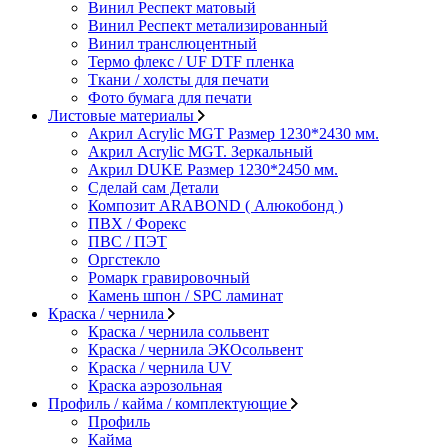
Винил Респект матовый
Винил Респект метализированный
Винил транслюцентный
Термо флекс / UF DTF пленка
Ткани / холсты для печати
Фото бумага для печати
Листовые материалы
Акрил Acrylic MGT Размер 1230*2430 мм.
Акрил Acrylic MGT. Зеркальный
Акрил DUKE Размер 1230*2450 мм.
Сделай сам Детали
Композит ARABOND ( Алюкобонд )
ПВХ / Форекс
ПВС / ПЭТ
Оргстекло
Ромарк гравировочный
Камень шпон / SPC ламинат
Краска / чернила
Краска / чернила сольвент
Краска / чернила ЭКОсольвент
Краска / чернила UV
Краска аэрозольная
Профиль / кайма / комплектующие
Профиль
Кайма