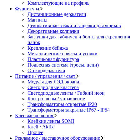
Комплектующие на профиль
Фурнитура
Дистанционные держатели
Магниты
Декоративные замки и защелки для ящиков
Декоративные колпачки
Заглушки для табличек и болты для скрепления
папок
Крепление бейджа
Металлические навесы и уголки
Пластиковая фурнитура
Подвесная система (тросы, цепи)
Стеклодержатели
Питание / управления / свет
Модуля для ЛЭД экрана.
Светодиодные кластера
Светодиодные ленты / Гибкий неон
Контроллеры / управление
Трансформаторы открытые IP20
Трансформаторы закрытые IP67 - IP54
Клеевые решения
Клейкие ленты SOMI
Клей / Akfix
Прочее
Рекламное / выставочное оборудование