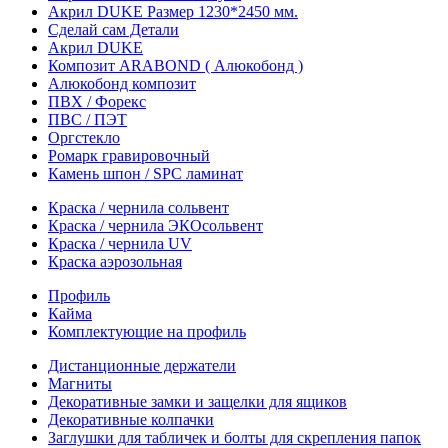
Акрил DUKE Размер 1230*2450 мм.
Сделай сам Детали
Акрил DUKE
Композит ARABOND ( Алюкобонд )
Алюкобонд композит
ПВХ / Форекс
ПВС / ПЭТ
Оргстекло
Ромарк гравировочный
Камень шпон / SPC ламинат
Краска / чернила сольвент
Краска / чернила ЭКОсольвент
Краска / чернила UV
Краска аэрозольная
Профиль
Кайма
Комплектующие на профиль
Дистанционные держатели
Магниты
Декоративные замки и защелки для ящиков
Декоративные колпачки
Заглушки для табличек и болты для скрепления папок