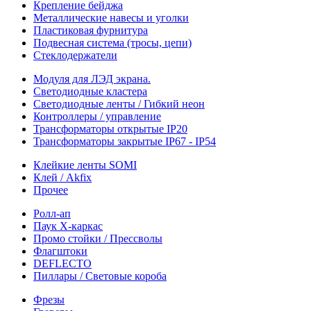
Крепление бейджа
Металлические навесы и уголки
Пластиковая фурнитура
Подвесная система (тросы, цепи)
Стеклодержатели
Модуля для ЛЭД экрана.
Светодиодные кластера
Светодиодные ленты / Гибкий неон
Контроллеры / управление
Трансформаторы открытые IP20
Трансформаторы закрытые IP67 - IP54
Клейкие ленты SOMI
Клей / Akfix
Прочее
Ролл-ап
Паук X-каркас
Промо стойки / Прессволы
Флагштоки
DEFLECTO
Пиллары / Световые короба
Фрезы