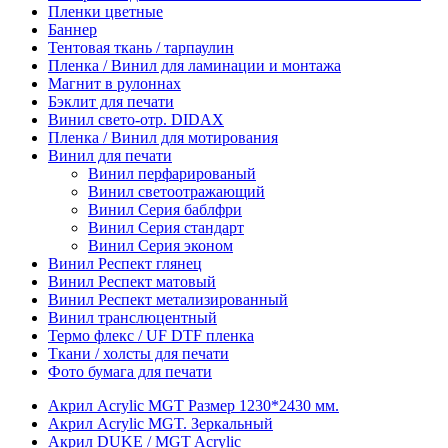
Пленки цветные
Баннер
Тентовая ткань / тарпаулин
Пленка / Винил для ламинации и монтажа
Магнит в рулоннах
Бэклит для печати
Винил свето-отр. DIDAX
Пленка / Винил для мотирования
Винил для печати
Винил перфарированый
Винил светоотражающий
Винил Серия баблфри
Винил Серия стандарт
Винил Серия эконом
Винил Респект глянец
Винил Респект матовый
Винил Респект метализированный
Винил транслюцентный
Термо флекс / UF DTF пленка
Ткани / холсты для печати
Фото бумага для печати
Акрил Acrylic MGT Размер 1230*2430 мм.
Акрил Acrylic MGT. Зеркальный
Акрил DUKE / MGT Acrylic