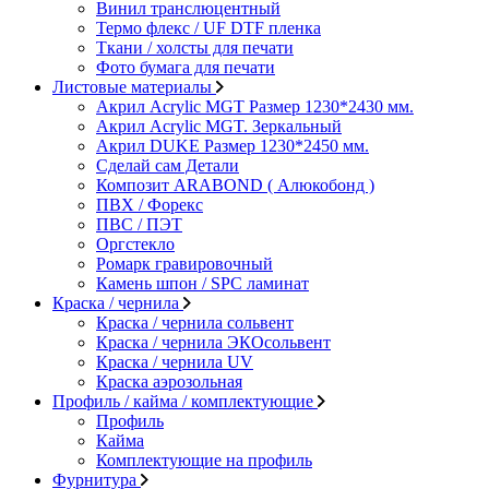
Винил транслюцентный
Термо флекс / UF DTF пленка
Ткани / холсты для печати
Фото бумага для печати
Листовые материалы
Акрил Acrylic MGT Размер 1230*2430 мм.
Акрил Acrylic MGT. Зеркальный
Акрил DUKE Размер 1230*2450 мм.
Сделай сам Детали
Композит ARABOND ( Алюкобонд )
ПВХ / Форекс
ПВС / ПЭТ
Оргстекло
Ромарк гравировочный
Камень шпон / SPC ламинат
Краска / чернила
Краска / чернила сольвент
Краска / чернила ЭКОсольвент
Краска / чернила UV
Краска аэрозольная
Профиль / кайма / комплектующие
Профиль
Кайма
Комплектующие на профиль
Фурнитура