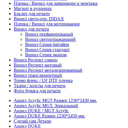
Пленка / Винил для ламинации и монтажа
Магнит в рулоннах
Бэклит для печати
Винил свето-отр. DIDAX
Пленка / Винил для мотирования
Винил для печати
Винил перфарированый
Винил светоотражающий
Винил Серия баблфри
Винил Серия стандарт
Винил Серия эконом
Винил Респект глянец
Винил Респект матовый
Винил Респект метализированный
Винил транслюцентный
Термо флекс / UF DTF пленка
Ткани / холсты для печати
Фото бумага для печати
Акрил Acrylic MGT Размер 1230*2430 мм.
Акрил Acrylic MGT. Зеркальный
Акрил DUKE / MGT Acrylic
Акрил DUKE Размер 1230*2450 мм.
Сделай сам Детали
Акрил DUKE