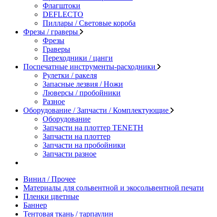
Флагштоки
DEFLECTO
Пиллары / Световые короба
Фрезы / граверы
Фрезы
Граверы
Переходники / цанги
Поспечатные инструменты-расходники
Рулетки / ракеля
Запасные лезвия / Ножи
Люверсы / пробойники
Разное
Оборудование / Запчасти / Комплектующие
Оборудование
Запчасти на плоттер TENETH
Запчасти на плоттер
Запчасти на пробойники
Запчасти разное
Винил / Прочее
Материалы для сольвентной и экосольвентной печати
Пленки цветные
Баннер
Тентовая ткань / тарпаулин