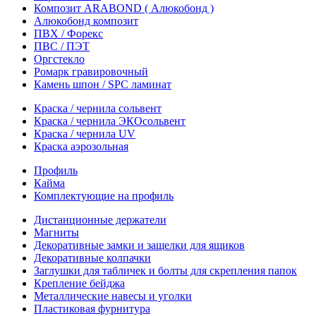
Композит ARABOND ( Алюкобонд )
Алюкобонд композит
ПВХ / Форекс
ПВС / ПЭТ
Оргстекло
Ромарк гравировочный
Камень шпон / SPC ламинат
Краска / чернила сольвент
Краска / чернила ЭКОсольвент
Краска / чернила UV
Краска аэрозольная
Профиль
Кайма
Комплектующие на профиль
Дистанционные держатели
Магниты
Декоративные замки и защелки для ящиков
Декоративные колпачки
Заглушки для табличек и болты для скрепления папок
Крепление бейджа
Металлические навесы и уголки
Пластиковая фурнитура