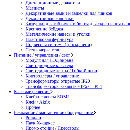
Дистанционные держатели
Магниты
Декоративные замки и защелки для ящиков
Декоративные колпачки
Заглушки для табличек и болты для скрепления пап
Крепление бейджа
Металлические навесы и уголки
Пластиковая фурнитура
Подвесная система (тросы, цепи)
Стеклодержатели
Питание / управления / свет
Модуля для ЛЭД экрана.
Светодиодные кластера
Светодиодные ленты / Гибкий неон
Контроллеры / управление
Трансформаторы открытые IP20
Трансформаторы закрытые IP67 - IP54
Клеевые решения
Клейкие ленты SOMI
Клей / Akfix
Прочее
Рекламное / выставочное оборудование
Ролл-ап
Паук X-каркас
Промо стойки / Прессволы