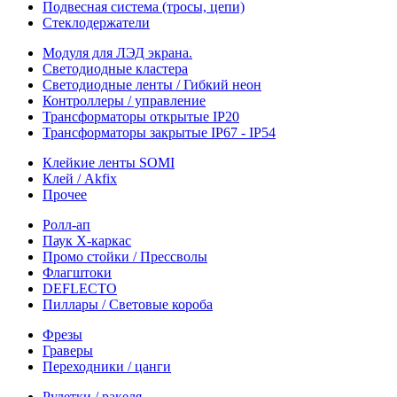
Подвесная система (тросы, цепи)
Стеклодержатели
Модуля для ЛЭД экрана.
Светодиодные кластера
Светодиодные ленты / Гибкий неон
Контроллеры / управление
Трансформаторы открытые IP20
Трансформаторы закрытые IP67 - IP54
Клейкие ленты SOMI
Клей / Akfix
Прочее
Ролл-ап
Паук X-каркас
Промо стойки / Прессволы
Флагштоки
DEFLECTO
Пиллары / Световые короба
Фрезы
Граверы
Переходники / цанги
Рулетки / ракеля