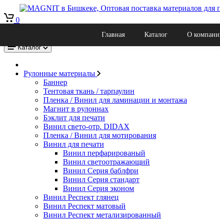
0
Рекламно производственная компания Магнит в Бишкеке, оптов
Главная
Каталог
О компани
Кыргызстан, г. Бишкек, Ул. Льва Толстого 22к
Каталог
Рулонные материалы
Баннер
Тентовая ткань / тарпаулин
Пленка / Винил для ламинации и монтажа
Магнит в рулоннах
Бэклит для печати
Винил свето-отр. DIDAX
Пленка / Винил для мотирования
Винил для печати
Винил перфарированый
Винил светоотражающий
Винил Серия баблфри
Винил Серия стандарт
Винил Серия эконом
Винил Респект глянец
Винил Респект матовый
Винил Респект метализированный