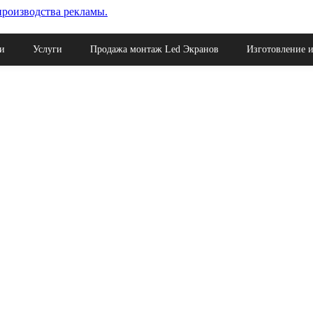
ая поставка материалов для рекламы.
и
Услуги
Продажа монтаж Led Экранов
Изготовление и