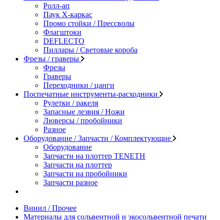
Ролл-ап
Паук X-каркас
Промо стойки / Прессволы
Флагштоки
DEFLECTO
Пиллары / Световые короба
Фрезы / граверы
Фрезы
Граверы
Переходники / цанги
Поспечатные инструменты-расходники
Рулетки / ракеля
Запасные лезвия / Ножи
Люверсы / пробойники
Разное
Оборудование / Запчасти / Комплектующие
Оборудование
Запчасти на плоттер TENETH
Запчасти на плоттер
Запчасти на пробойники
Запчасти разное
Винил / Прочее
Материалы для сольвентной и экосольвентной печати