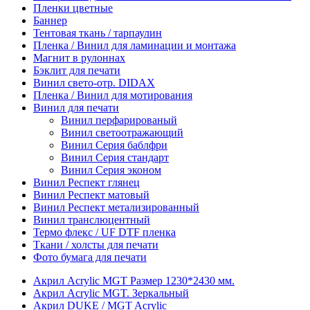
Пленки цветные
Баннер
Тентовая ткань / тарпаулин
Пленка / Винил для ламинации и монтажа
Магнит в рулоннах
Бэклит для печати
Винил свето-отр. DIDAX
Пленка / Винил для мотирования
Винил для печати
Винил перфарированый
Винил светоотражающий
Винил Серия баблфри
Винил Серия стандарт
Винил Серия эконом
Винил Респект глянец
Винил Респект матовый
Винил Респект метализированный
Винил транслюцентный
Термо флекс / UF DTF пленка
Ткани / холсты для печати
Фото бумага для печати
Акрил Acrylic MGT Размер 1230*2430 мм.
Акрил Acrylic MGT. Зеркальный
Акрил DUKE / MGT Acrylic