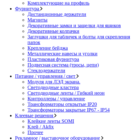
Комплектующие на профиль
Фурнитура
Дистанционные держатели
Магниты
Декоративные замки и защелки для ящиков
Декоративные колпачки
Заглушки для табличек и болты для скрепления
папок
Крепление бейджа
Металлические навесы и уголки
Пластиковая фурнитура
Подвесная система (тросы, цепи)
Стеклодержатели
Питание / управления / свет
Модуля для ЛЭД экрана.
Светодиодные кластера
Светодиодные ленты / Гибкий неон
Контроллеры / управление
Трансформаторы открытые IP20
Трансформаторы закрытые IP67 - IP54
Клеевые решения
Клейкие ленты SOMI
Клей / Akfix
Прочее
Рекламное / выставочное оборудование