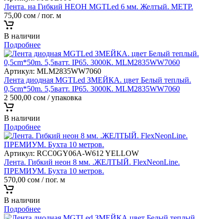
Лента. на Гибкий НЕОН MGTLed 6 мм. Желтый. МЕТР.
75,00
сом
/ пог. м
В наличии
Подробнее
Артикул:
MLM2835WW7060
Лента диодная MGTLed ЗМЕЙКА. цвет Белый теплый.
0,5cm*50m. 5,5ватт. IP65. 3000К. MLM2835WW7060
2 500,00
сом
/ упаковка
В наличии
Подробнее
Артикул:
RCC0GY06A-W612 YELLOW
Лента. Гибкий неон 8 мм. .ЖЕЛТЫЙ. FlexNeonLine.
ПРЕМИУМ. Бухта 10 метров.
570,00
сом
/ пог. м
В наличии
Подробнее