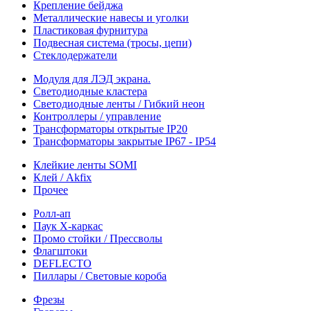
Крепление бейджа
Металлические навесы и уголки
Пластиковая фурнитура
Подвесная система (тросы, цепи)
Стеклодержатели
Модуля для ЛЭД экрана.
Светодиодные кластера
Светодиодные ленты / Гибкий неон
Контроллеры / управление
Трансформаторы открытые IP20
Трансформаторы закрытые IP67 - IP54
Клейкие ленты SOMI
Клей / Akfix
Прочее
Ролл-ап
Паук X-каркас
Промо стойки / Прессволы
Флагштоки
DEFLECTO
Пиллары / Световые короба
Фрезы