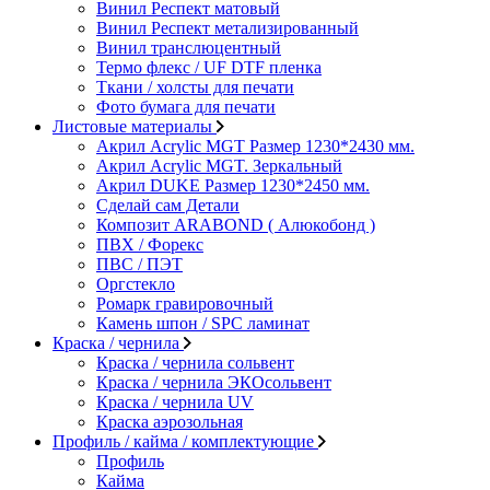
Винил Респект матовый
Винил Респект метализированный
Винил транслюцентный
Термо флекс / UF DTF пленка
Ткани / холсты для печати
Фото бумага для печати
Листовые материалы
Акрил Acrylic MGT Размер 1230*2430 мм.
Акрил Acrylic MGT. Зеркальный
Акрил DUKE Размер 1230*2450 мм.
Сделай сам Детали
Композит ARABOND ( Алюкобонд )
ПВХ / Форекс
ПВС / ПЭТ
Оргстекло
Ромарк гравировочный
Камень шпон / SPC ламинат
Краска / чернила
Краска / чернила сольвент
Краска / чернила ЭКОсольвент
Краска / чернила UV
Краска аэрозольная
Профиль / кайма / комплектующие
Профиль
Кайма