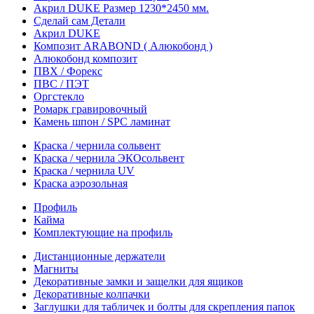
Акрил DUKE Размер 1230*2450 мм.
Сделай сам Детали
Акрил DUKE
Композит ARABOND ( Алюкобонд )
Алюкобонд композит
ПВХ / Форекс
ПВС / ПЭТ
Оргстекло
Ромарк гравировочный
Камень шпон / SPC ламинат
Краска / чернила сольвент
Краска / чернила ЭКОсольвент
Краска / чернила UV
Краска аэрозольная
Профиль
Кайма
Комплектующие на профиль
Дистанционные держатели
Магниты
Декоративные замки и защелки для ящиков
Декоративные колпачки
Заглушки для табличек и болты для скрепления папок