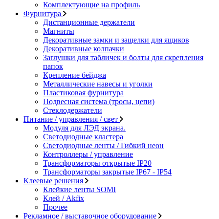
Комплектующие на профиль
Фурнитура
Дистанционные держатели
Магниты
Декоративные замки и защелки для ящиков
Декоративные колпачки
Заглушки для табличек и болты для скрепления
папок
Крепление бейджа
Металлические навесы и уголки
Пластиковая фурнитура
Подвесная система (тросы, цепи)
Стеклодержатели
Питание / управления / свет
Модуля для ЛЭД экрана.
Светодиодные кластера
Светодиодные ленты / Гибкий неон
Контроллеры / управление
Трансформаторы открытые IP20
Трансформаторы закрытые IP67 - IP54
Клеевые решения
Клейкие ленты SOMI
Клей / Akfix
Прочее
Рекламное / выставочное оборудование