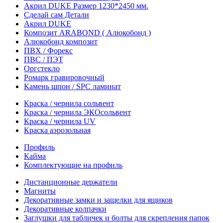
Акрил DUKE Размер 1230*2450 мм.
Сделай сам Детали
Акрил DUKE
Композит ARABOND ( Алюкобонд )
Алюкобонд композит
ПВХ / Форекс
ПВС / ПЭТ
Оргстекло
Ромарк гравировочный
Камень шпон / SPC ламинат
Краска / чернила сольвент
Краска / чернила ЭКОсольвент
Краска / чернила UV
Краска аэрозольная
Профиль
Кайма
Комплектующие на профиль
Дистанционные держатели
Магниты
Декоративные замки и защелки для ящиков
Декоративные колпачки
Заглушки для табличек и болты для скрепления папок