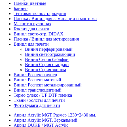
Пленки цветные
Баннер
Тентовая ткань / тарпаулин
Пленка / Винил для ламинации и монтажа
Магнит в рулоннах
Бэклит для печати
Винил свето-отр. DIDAX
Пленка / Винил для мотирования
Винил для печати
Винил перфарированый
Винил светоотражающий
Винил Серия баблфри
Винил Серия стандарт
Винил Серия эконом
Винил Респект глянец
Винил Респект матовый
Винил Респект метализированный
Винил транслюцентный
Термо флекс / UF DTF пленка
Ткани / холсты для печати
Фото бумага для печати
Акрил Acrylic MGT Размер 1230*2430 мм.
Акрил Acrylic MGT. Зеркальный
Акрил DUKE / MGT Acrylic