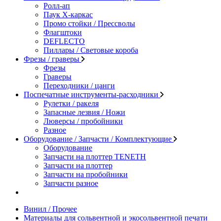
Ролл-ап
Паук X-каркас
Промо стойки / Прессволы
Флагштоки
DEFLECTO
Пиллары / Световые короба
Фрезы / граверы
Фрезы
Граверы
Переходники / цанги
Поспечатные инструменты-расходники
Рулетки / ракеля
Запасные лезвия / Ножи
Люверсы / пробойники
Разное
Оборудование / Запчасти / Комплектующие
Оборудование
Запчасти на плоттер TENETH
Запчасти на плоттер
Запчасти на пробойники
Запчасти разное
Винил / Прочее
Материалы для сольвентной и экосольвентной печати