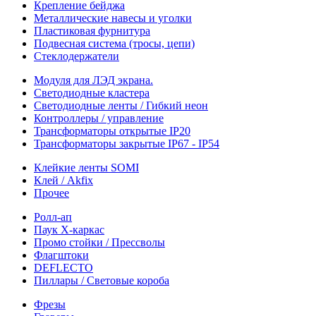
Крепление бейджа
Металлические навесы и уголки
Пластиковая фурнитура
Подвесная система (тросы, цепи)
Стеклодержатели
Модуля для ЛЭД экрана.
Светодиодные кластера
Светодиодные ленты / Гибкий неон
Контроллеры / управление
Трансформаторы открытые IP20
Трансформаторы закрытые IP67 - IP54
Клейкие ленты SOMI
Клей / Akfix
Прочее
Ролл-ап
Паук X-каркас
Промо стойки / Прессволы
Флагштоки
DEFLECTO
Пиллары / Световые короба
Фрезы