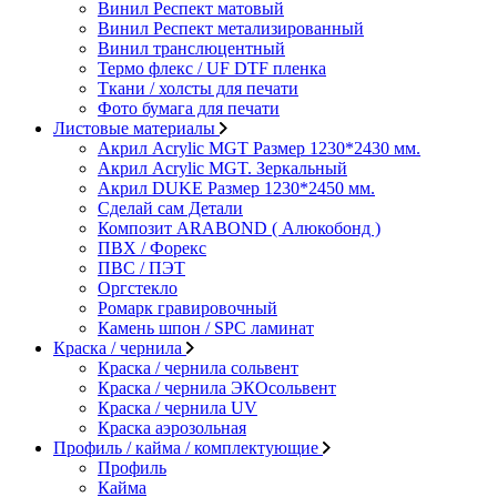
Винил Респект матовый
Винил Респект метализированный
Винил транслюцентный
Термо флекс / UF DTF пленка
Ткани / холсты для печати
Фото бумага для печати
Листовые материалы
Акрил Acrylic MGT Размер 1230*2430 мм.
Акрил Acrylic MGT. Зеркальный
Акрил DUKE Размер 1230*2450 мм.
Сделай сам Детали
Композит ARABOND ( Алюкобонд )
ПВХ / Форекс
ПВС / ПЭТ
Оргстекло
Ромарк гравировочный
Камень шпон / SPC ламинат
Краска / чернила
Краска / чернила сольвент
Краска / чернила ЭКОсольвент
Краска / чернила UV
Краска аэрозольная
Профиль / кайма / комплектующие
Профиль
Кайма