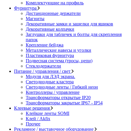
Комплектующие на профиль
Фурнитура
Дистанционные держатели
Магниты
Декоративные замки и защелки для ящиков
Декоративные колпачки
Заглушки для табличек и болты для скрепления
папок
Крепление бейджа
Металлические навесы и уголки
Пластиковая фурнитура
Подвесная система (тросы, цепи)
Стеклодержатели
Питание / управления / свет
Модуля для ЛЭД экрана.
Светодиодные кластера
Светодиодные ленты / Гибкий неон
Контроллеры / управление
Трансформаторы открытые IP20
Трансформаторы закрытые IP67 - IP54
Клеевые решения
Клейкие ленты SOMI
Клей / Akfix
Прочее
Рекламное / выставочное оборудование