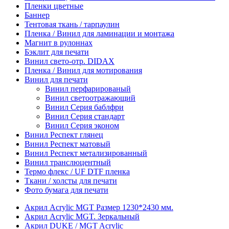
Пленки цветные
Баннер
Тентовая ткань / тарпаулин
Пленка / Винил для ламинации и монтажа
Магнит в рулоннах
Бэклит для печати
Винил свето-отр. DIDAX
Пленка / Винил для мотирования
Винил для печати
Винил перфарированый
Винил светоотражающий
Винил Серия баблфри
Винил Серия стандарт
Винил Серия эконом
Винил Респект глянец
Винил Респект матовый
Винил Респект метализированный
Винил транслюцентный
Термо флекс / UF DTF пленка
Ткани / холсты для печати
Фото бумага для печати
Акрил Acrylic MGT Размер 1230*2430 мм.
Акрил Acrylic MGT. Зеркальный
Акрил DUKE / MGT Acrylic