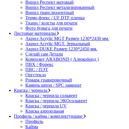
Винил Респект матовый
Винил Респект метализированный
Винил транслюцентный
Термо флекс / UF DTF пленка
Ткани / холсты для печати
Фото бумага для печати
Листовые материалы
Акрил Acrylic MGT Размер 1230*2430 мм.
Акрил Acrylic MGT. Зеркальный
Акрил DUKE Размер 1230*2450 мм.
Сделай сам Детали
Композит ARABOND ( Алюкобонд )
ПВХ / Форекс
ПВС / ПЭТ
Оргстекло
Ромарк гравировочный
Камень шпон / SPC ламинат
Краска / чернила
Краска / чернила сольвент
Краска / чернила ЭКОсольвент
Краска / чернила UV
Краска аэрозольная
Профиль / кайма / комплектующие
Профиль
Кайма