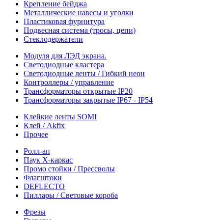
Крепление бейджа
Металлические навесы и уголки
Пластиковая фурнитура
Подвесная система (тросы, цепи)
Стеклодержатели
Модуля для ЛЭД экрана.
Светодиодные кластера
Светодиодные ленты / Гибкий неон
Контроллеры / управление
Трансформаторы открытые IP20
Трансформаторы закрытые IP67 - IP54
Клейкие ленты SOMI
Клей / Akfix
Прочее
Ролл-ап
Паук X-каркас
Промо стойки / Прессволы
Флагштоки
DEFLECTO
Пиллары / Световые короба
Фрезы