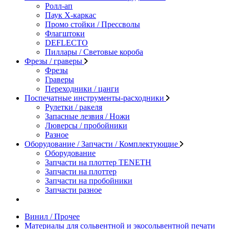
Ролл-ап
Паук X-каркас
Промо стойки / Прессволы
Флагштоки
DEFLECTO
Пиллары / Световые короба
Фрезы / граверы
Фрезы
Граверы
Переходники / цанги
Поспечатные инструменты-расходники
Рулетки / ракеля
Запасные лезвия / Ножи
Люверсы / пробойники
Разное
Оборудование / Запчасти / Комплектующие
Оборудование
Запчасти на плоттер TENETH
Запчасти на плоттер
Запчасти на пробойники
Запчасти разное
Винил / Прочее
Материалы для сольвентной и экосольвентной печати