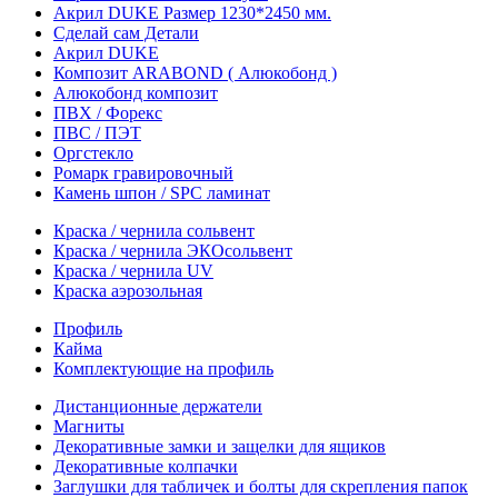
Акрил DUKE Размер 1230*2450 мм.
Сделай сам Детали
Акрил DUKE
Композит ARABOND ( Алюкобонд )
Алюкобонд композит
ПВХ / Форекс
ПВС / ПЭТ
Оргстекло
Ромарк гравировочный
Камень шпон / SPC ламинат
Краска / чернила сольвент
Краска / чернила ЭКОсольвент
Краска / чернила UV
Краска аэрозольная
Профиль
Кайма
Комплектующие на профиль
Дистанционные держатели
Магниты
Декоративные замки и защелки для ящиков
Декоративные колпачки
Заглушки для табличек и болты для скрепления папок