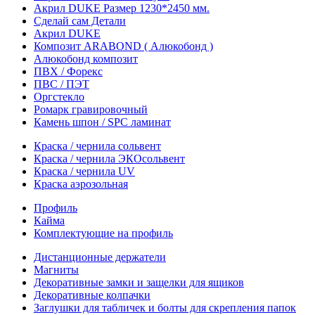
Акрил DUKE Размер 1230*2450 мм.
Сделай сам Детали
Акрил DUKE
Композит ARABOND ( Алюкобонд )
Алюкобонд композит
ПВХ / Форекс
ПВС / ПЭТ
Оргстекло
Ромарк гравировочный
Камень шпон / SPC ламинат
Краска / чернила сольвент
Краска / чернила ЭКОсольвент
Краска / чернила UV
Краска аэрозольная
Профиль
Кайма
Комплектующие на профиль
Дистанционные держатели
Магниты
Декоративные замки и защелки для ящиков
Декоративные колпачки
Заглушки для табличек и болты для скрепления папок