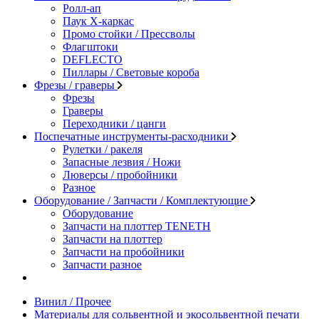
Ролл-ап
Паук X-каркас
Промо стойки / Прессволы
Флагштоки
DEFLECTO
Пиллары / Световые короба
Фрезы / граверы
Фрезы
Граверы
Переходники / цанги
Поспечатные инструменты-расходники
Рулетки / ракеля
Запасные лезвия / Ножи
Люверсы / пробойники
Разное
Оборудование / Запчасти / Комплектующие
Оборудование
Запчасти на плоттер TENETH
Запчасти на плоттер
Запчасти на пробойники
Запчасти разное
Винил / Прочее
Материалы для сольвентной и экосольвентной печати