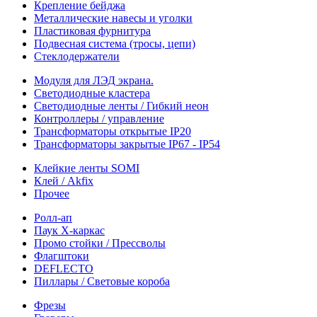
Крепление бейджа
Металлические навесы и уголки
Пластиковая фурнитура
Подвесная система (тросы, цепи)
Стеклодержатели
Модуля для ЛЭД экрана.
Светодиодные кластера
Светодиодные ленты / Гибкий неон
Контроллеры / управление
Трансформаторы открытые IP20
Трансформаторы закрытые IP67 - IP54
Клейкие ленты SOMI
Клей / Akfix
Прочее
Ролл-ап
Паук X-каркас
Промо стойки / Прессволы
Флагштоки
DEFLECTO
Пиллары / Световые короба
Фрезы