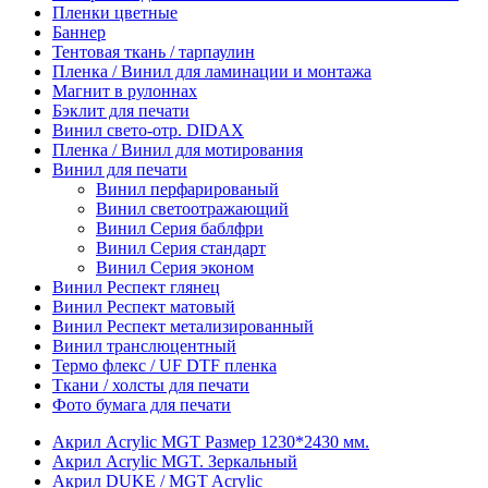
Пленки цветные
Баннер
Тентовая ткань / тарпаулин
Пленка / Винил для ламинации и монтажа
Магнит в рулоннах
Бэклит для печати
Винил свето-отр. DIDAX
Пленка / Винил для мотирования
Винил для печати
Винил перфарированый
Винил светоотражающий
Винил Серия баблфри
Винил Серия стандарт
Винил Серия эконом
Винил Респект глянец
Винил Респект матовый
Винил Респект метализированный
Винил транслюцентный
Термо флекс / UF DTF пленка
Ткани / холсты для печати
Фото бумага для печати
Акрил Acrylic MGT Размер 1230*2430 мм.
Акрил Acrylic MGT. Зеркальный
Акрил DUKE / MGT Acrylic