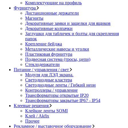
Комплектующие на профиль
Фурнитура
Дистанционные держатели
Магниты
Декоративные замки и защелки для ящиков
Декоративные колпачки
Заглушки для табличек и болты для скрепления
папок
Крепление бейджа
Металлические навесы и уголки
Пластиковая фурнитура
Подвесная система (тросы, цепи)
Стеклодержатели
Питание / управления / свет
Модуля для ЛЭД экрана.
Светодиодные кластера
Светодиодные ленты / Гибкий неон
Контроллеры / управление
Трансформаторы открытые IP20
Трансформаторы закрытые IP67 - IP54
Клеевые решения
Клейкие ленты SOMI
Клей / Akfix
Прочее
Рекламное / выставочное оборудование