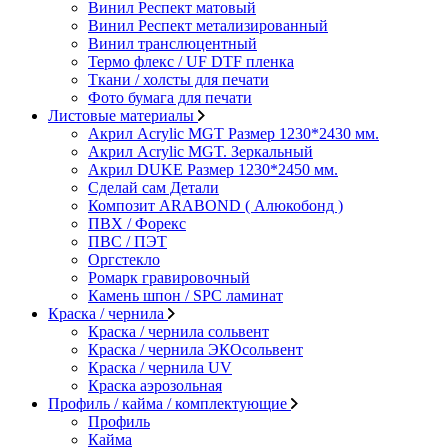
Винил Респект матовый
Винил Респект метализированный
Винил транслюцентный
Термо флекс / UF DTF пленка
Ткани / холсты для печати
Фото бумага для печати
Листовые материалы
Акрил Acrylic MGT Размер 1230*2430 мм.
Акрил Acrylic MGT. Зеркальный
Акрил DUKE Размер 1230*2450 мм.
Сделай сам Детали
Композит ARABOND ( Алюкобонд )
ПВХ / Форекс
ПВС / ПЭТ
Оргстекло
Ромарк гравировочный
Камень шпон / SPC ламинат
Краска / чернила
Краска / чернила сольвент
Краска / чернила ЭКОсольвент
Краска / чернила UV
Краска аэрозольная
Профиль / кайма / комплектующие
Профиль
Кайма