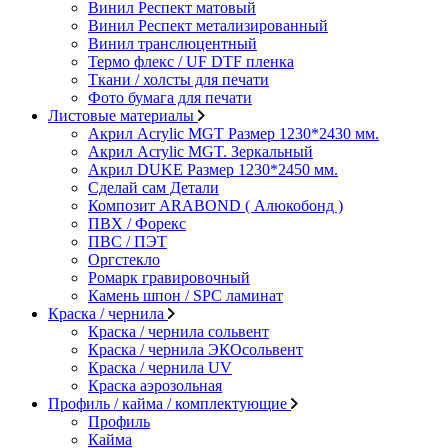
Винил Респект матовый
Винил Респект метализированный
Винил транслюцентный
Термо флекс / UF DTF пленка
Ткани / холсты для печати
Фото бумага для печати
Листовые материалы
Акрил Acrylic MGT Размер 1230*2430 мм.
Акрил Acrylic MGT. Зеркальный
Акрил DUKE Размер 1230*2450 мм.
Сделай сам Детали
Композит ARABOND ( Алюкобонд )
ПВХ / Форекс
ПВС / ПЭТ
Оргстекло
Ромарк гравировочный
Камень шпон / SPC ламинат
Краска / чернила
Краска / чернила сольвент
Краска / чернила ЭКОсольвент
Краска / чернила UV
Краска аэрозольная
Профиль / кайма / комплектующие
Профиль
Кайма