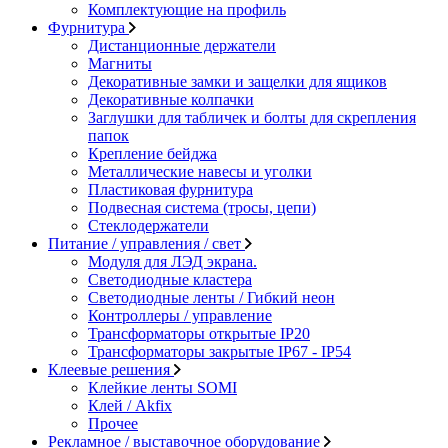
Комплектующие на профиль
Фурнитура
Дистанционные держатели
Магниты
Декоративные замки и защелки для ящиков
Декоративные колпачки
Заглушки для табличек и болты для скрепления
папок
Крепление бейджа
Металлические навесы и уголки
Пластиковая фурнитура
Подвесная система (тросы, цепи)
Стеклодержатели
Питание / управления / свет
Модуля для ЛЭД экрана.
Светодиодные кластера
Светодиодные ленты / Гибкий неон
Контроллеры / управление
Трансформаторы открытые IP20
Трансформаторы закрытые IP67 - IP54
Клеевые решения
Клейкие ленты SOMI
Клей / Akfix
Прочее
Рекламное / выставочное оборудование