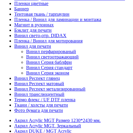
Пленки цветные
Баннер
Тентовая ткань / тарпаулин
Пленка / Винил для ламинации и монтажа
Магнит в рулоннах
Бэклит для печати
Винил свето-отр. DIDAX
Пленка / Винил для мотирования
Винил для печати
Винил перфарированый
Винил светоотражающий
Винил Серия баблфри
Винил Серия стандарт
Винил Серия эконом
Винил Респект глянец
Винил Респект матовый
Винил Респект метализированный
Винил транслюцентный
Термо флекс / UF DTF пленка
Ткани / холсты для печати
Фото бумага для печати
Акрил Acrylic MGT Размер 1230*2430 мм.
Акрил Acrylic MGT. Зеркальный
Акрил DUKE / MGT Acrylic