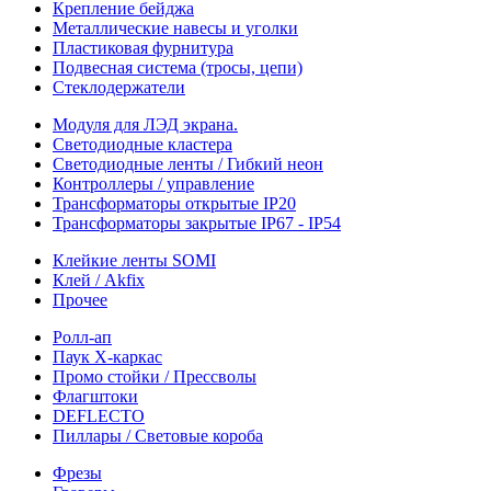
Крепление бейджа
Металлические навесы и уголки
Пластиковая фурнитура
Подвесная система (тросы, цепи)
Стеклодержатели
Модуля для ЛЭД экрана.
Светодиодные кластера
Светодиодные ленты / Гибкий неон
Контроллеры / управление
Трансформаторы открытые IP20
Трансформаторы закрытые IP67 - IP54
Клейкие ленты SOMI
Клей / Akfix
Прочее
Ролл-ап
Паук X-каркас
Промо стойки / Прессволы
Флагштоки
DEFLECTO
Пиллары / Световые короба
Фрезы