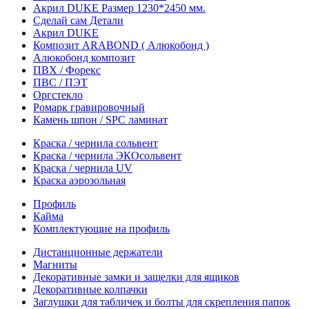
Акрил DUKE Размер 1230*2450 мм.
Сделай сам Детали
Акрил DUKE
Композит ARABOND ( Алюкобонд )
Алюкобонд композит
ПВХ / Форекс
ПВС / ПЭТ
Оргстекло
Ромарк гравировочный
Камень шпон / SPC ламинат
Краска / чернила сольвент
Краска / чернила ЭКОсольвент
Краска / чернила UV
Краска аэрозольная
Профиль
Кайма
Комплектующие на профиль
Дистанционные держатели
Магниты
Декоративные замки и защелки для ящиков
Декоративные колпачки
Заглушки для табличек и болты для скрепления папок