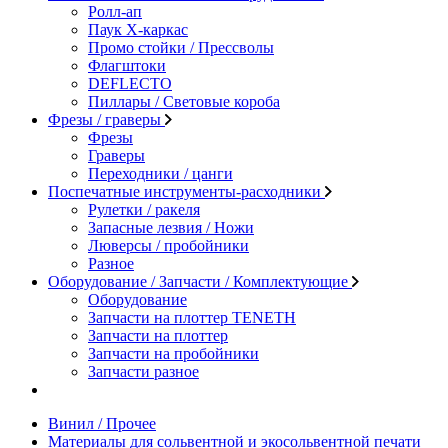
Ролл-ап
Паук X-каркас
Промо стойки / Прессволы
Флагштоки
DEFLECTO
Пиллары / Световые короба
Фрезы / граверы
Фрезы
Граверы
Переходники / цанги
Поспечатные инструменты-расходники
Рулетки / ракеля
Запасные лезвия / Ножи
Люверсы / пробойники
Разное
Оборудование / Запчасти / Комплектующие
Оборудование
Запчасти на плоттер TENETH
Запчасти на плоттер
Запчасти на пробойники
Запчасти разное
Винил / Прочее
Материалы для сольвентной и экосольвентной печати