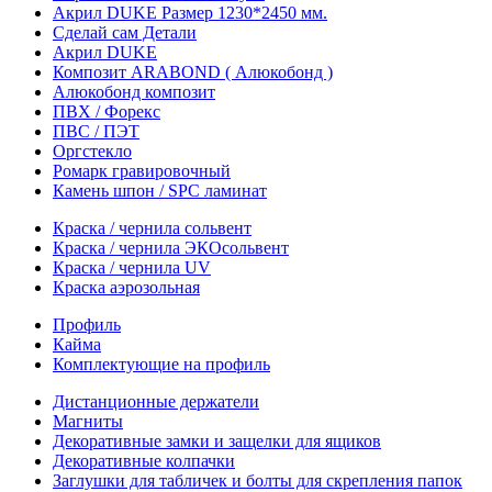
Акрил DUKE Размер 1230*2450 мм.
Сделай сам Детали
Акрил DUKE
Композит ARABOND ( Алюкобонд )
Алюкобонд композит
ПВХ / Форекс
ПВС / ПЭТ
Оргстекло
Ромарк гравировочный
Камень шпон / SPC ламинат
Краска / чернила сольвент
Краска / чернила ЭКОсольвент
Краска / чернила UV
Краска аэрозольная
Профиль
Кайма
Комплектующие на профиль
Дистанционные держатели
Магниты
Декоративные замки и защелки для ящиков
Декоративные колпачки
Заглушки для табличек и болты для скрепления папок