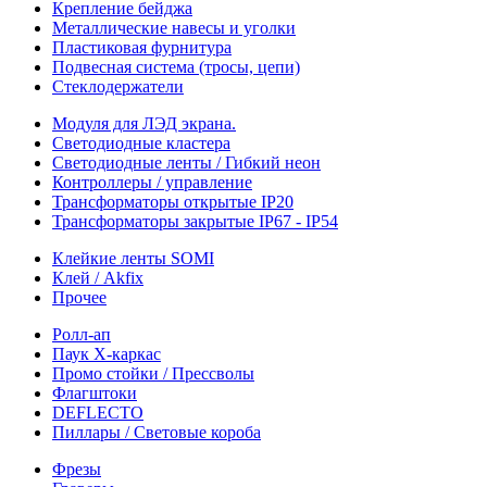
Крепление бейджа
Металлические навесы и уголки
Пластиковая фурнитура
Подвесная система (тросы, цепи)
Стеклодержатели
Модуля для ЛЭД экрана.
Светодиодные кластера
Светодиодные ленты / Гибкий неон
Контроллеры / управление
Трансформаторы открытые IP20
Трансформаторы закрытые IP67 - IP54
Клейкие ленты SOMI
Клей / Akfix
Прочее
Ролл-ап
Паук X-каркас
Промо стойки / Прессволы
Флагштоки
DEFLECTO
Пиллары / Световые короба
Фрезы