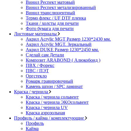
Винил Респект матовый
Винил Респект метализированный
Винил транслюцентный
Термо флекс / UF DTF пленка
Ткани / холсты для печати
Фото бумага для печати
Листовые материалы
Акрил Acrylic MGT Размер 1230*2430 мм.
Акрил Acrylic MGT. Зеркальный
Акрил DUKE Размер 1230*2450 мм.
Сделай сам Детали
Композит ARABOND ( Алюкобонд )
ПВХ / Форекс
ПВС / ПЭТ
Оргстекло
Ромарк гравировочный
Камень шпон / SPC ламинат
Краска / чернила
Краска / чернила сольвент
Краска / чернила ЭКОсольвент
Краска / чернила UV
Краска аэрозольная
Профиль / кайма / комплектующие
Профиль
Кайма