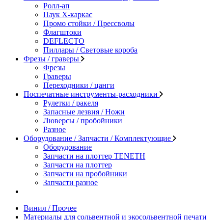
Ролл-ап
Паук X-каркас
Промо стойки / Прессволы
Флагштоки
DEFLECTO
Пиллары / Световые короба
Фрезы / граверы
Фрезы
Граверы
Переходники / цанги
Поспечатные инструменты-расходники
Рулетки / ракеля
Запасные лезвия / Ножи
Люверсы / пробойники
Разное
Оборудование / Запчасти / Комплектующие
Оборудование
Запчасти на плоттер TENETH
Запчасти на плоттер
Запчасти на пробойники
Запчасти разное
Винил / Прочее
Материалы для сольвентной и экосольвентной печати