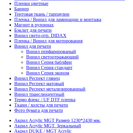
Пленки цветные
Баннер
Тентовая ткань / тарпаулин
Пленка / Винил для ламинации и монтажа
Магнит в рулоннах
Бэклит для печати
Винил свето-отр. DIDAX
Пленка / Винил для мотирования
Винил для печати
Винил перфарированый
Винил светоотражающий
Винил Серия баблфри
Винил Серия стандарт
Винил Серия эконом
Винил Респект глянец
Винил Респект матовый
Винил Респект метализированный
Винил транслюцентный
Термо флекс / UF DTF пленка
Ткани / холсты для печати
Фото бумага для печати
Акрил Acrylic MGT Размер 1230*2430 мм.
Акрил Acrylic MGT. Зеркальный
Акрил DUKE / MGT Acrylic