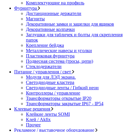
Комплектующие на профиль
Фурнитура
Дистанционные держатели
Магниты
Декоративные замки и защелки для ящиков
Декоративные колпачки
Заглушки для табличек и болты для скрепления
папок
Крепление бейджа
Металлические навесы и уголки
Пластиковая фурнитура
Подвесная система (тросы, цепи)
Стеклодержатели
Питание / управления / свет
Модуля для ЛЭД экрана.
Светодиодные кластера
Светодиодные ленты / Гибкий неон
Контроллеры / управление
Трансформаторы открытые IP20
Трансформаторы закрытые IP67 - IP54
Клеевые решения
Клейкие ленты SOMI
Клей / Akfix
Прочее
Рекламное / выставочное оборудование