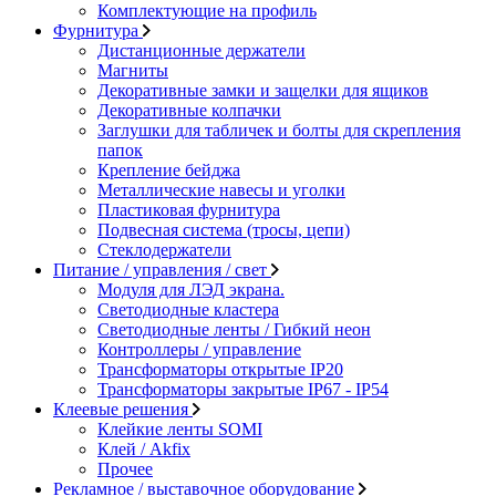
Комплектующие на профиль
Фурнитура
Дистанционные держатели
Магниты
Декоративные замки и защелки для ящиков
Декоративные колпачки
Заглушки для табличек и болты для скрепления
папок
Крепление бейджа
Металлические навесы и уголки
Пластиковая фурнитура
Подвесная система (тросы, цепи)
Стеклодержатели
Питание / управления / свет
Модуля для ЛЭД экрана.
Светодиодные кластера
Светодиодные ленты / Гибкий неон
Контроллеры / управление
Трансформаторы открытые IP20
Трансформаторы закрытые IP67 - IP54
Клеевые решения
Клейкие ленты SOMI
Клей / Akfix
Прочее
Рекламное / выставочное оборудование