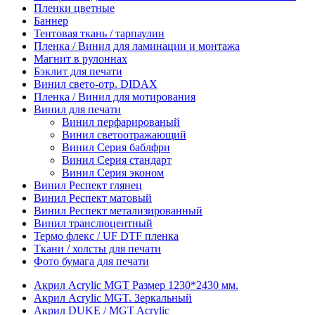
Пленки цветные
Баннер
Тентовая ткань / тарпаулин
Пленка / Винил для ламинации и монтажа
Магнит в рулоннах
Бэклит для печати
Винил свето-отр. DIDAX
Пленка / Винил для мотирования
Винил для печати
Винил перфарированый
Винил светоотражающий
Винил Серия баблфри
Винил Серия стандарт
Винил Серия эконом
Винил Респект глянец
Винил Респект матовый
Винил Респект метализированный
Винил транслюцентный
Термо флекс / UF DTF пленка
Ткани / холсты для печати
Фото бумага для печати
Акрил Acrylic MGT Размер 1230*2430 мм.
Акрил Acrylic MGT. Зеркальный
Акрил DUKE / MGT Acrylic