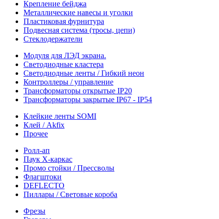
Крепление бейджа
Металлические навесы и уголки
Пластиковая фурнитура
Подвесная система (тросы, цепи)
Стеклодержатели
Модуля для ЛЭД экрана.
Светодиодные кластера
Светодиодные ленты / Гибкий неон
Контроллеры / управление
Трансформаторы открытые IP20
Трансформаторы закрытые IP67 - IP54
Клейкие ленты SOMI
Клей / Akfix
Прочее
Ролл-ап
Паук X-каркас
Промо стойки / Прессволы
Флагштоки
DEFLECTO
Пиллары / Световые короба
Фрезы