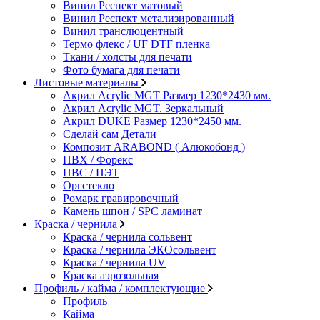
Винил Респект матовый
Винил Респект метализированный
Винил транслюцентный
Термо флекс / UF DTF пленка
Ткани / холсты для печати
Фото бумага для печати
Листовые материалы
Акрил Acrylic MGT Размер 1230*2430 мм.
Акрил Acrylic MGT. Зеркальный
Акрил DUKE Размер 1230*2450 мм.
Сделай сам Детали
Композит ARABOND ( Алюкобонд )
ПВХ / Форекс
ПВС / ПЭТ
Оргстекло
Ромарк гравировочный
Камень шпон / SPC ламинат
Краска / чернила
Краска / чернила сольвент
Краска / чернила ЭКОсольвент
Краска / чернила UV
Краска аэрозольная
Профиль / кайма / комплектующие
Профиль
Кайма