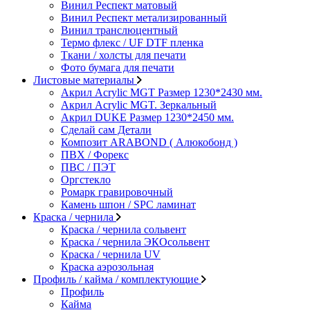
Винил Респект матовый
Винил Респект метализированный
Винил транслюцентный
Термо флекс / UF DTF пленка
Ткани / холсты для печати
Фото бумага для печати
Листовые материалы
Акрил Acrylic MGT Размер 1230*2430 мм.
Акрил Acrylic MGT. Зеркальный
Акрил DUKE Размер 1230*2450 мм.
Сделай сам Детали
Композит ARABOND ( Алюкобонд )
ПВХ / Форекс
ПВС / ПЭТ
Оргстекло
Ромарк гравировочный
Камень шпон / SPC ламинат
Краска / чернила
Краска / чернила сольвент
Краска / чернила ЭКОсольвент
Краска / чернила UV
Краска аэрозольная
Профиль / кайма / комплектующие
Профиль
Кайма