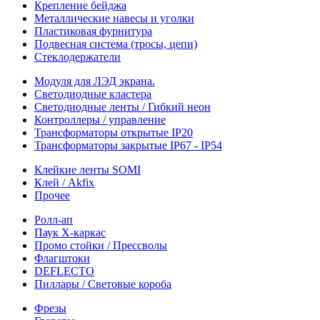
Крепление бейджа
Металлические навесы и уголки
Пластиковая фурнитура
Подвесная система (тросы, цепи)
Стеклодержатели
Модуля для ЛЭД экрана.
Светодиодные кластера
Светодиодные ленты / Гибкий неон
Контроллеры / управление
Трансформаторы открытые IP20
Трансформаторы закрытые IP67 - IP54
Клейкие ленты SOMI
Клей / Akfix
Прочее
Ролл-ап
Паук X-каркас
Промо стойки / Прессволы
Флагштоки
DEFLECTO
Пиллары / Световые короба
Фрезы