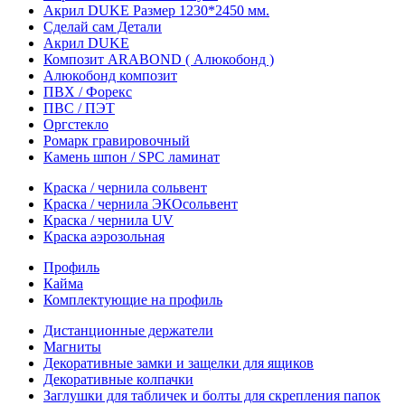
Акрил DUKE Размер 1230*2450 мм.
Сделай сам Детали
Акрил DUKE
Композит ARABOND ( Алюкобонд )
Алюкобонд композит
ПВХ / Форекс
ПВС / ПЭТ
Оргстекло
Ромарк гравировочный
Камень шпон / SPC ламинат
Краска / чернила сольвент
Краска / чернила ЭКОсольвент
Краска / чернила UV
Краска аэрозольная
Профиль
Кайма
Комплектующие на профиль
Дистанционные держатели
Магниты
Декоративные замки и защелки для ящиков
Декоративные колпачки
Заглушки для табличек и болты для скрепления папок