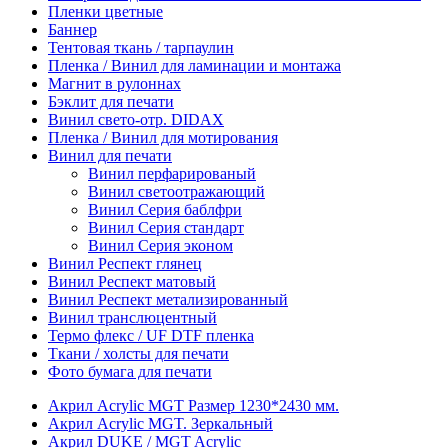
Пленки цветные
Баннер
Тентовая ткань / тарпаулин
Пленка / Винил для ламинации и монтажа
Магнит в рулоннах
Бэклит для печати
Винил свето-отр. DIDAX
Пленка / Винил для мотирования
Винил для печати
Винил перфарированый
Винил светоотражающий
Винил Серия баблфри
Винил Серия стандарт
Винил Серия эконом
Винил Респект глянец
Винил Респект матовый
Винил Респект метализированный
Винил транслюцентный
Термо флекс / UF DTF пленка
Ткани / холсты для печати
Фото бумага для печати
Акрил Acrylic MGT Размер 1230*2430 мм.
Акрил Acrylic MGT. Зеркальный
Акрил DUKE / MGT Acrylic