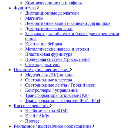
Комплектующие на профиль
Фурнитура
Дистанционные держатели
Магниты
Декоративные замки и защелки для ящиков
Декоративные колпачки
Заглушки для табличек и болты для скрепления
папок
Крепление бейджа
Металлические навесы и уголки
Пластиковая фурнитура
Подвесная система (тросы, цепи)
Стеклодержатели
Питание / управления / свет
Модуля для ЛЭД экрана.
Светодиодные кластера
Светодиодные ленты / Гибкий неон
Контроллеры / управление
Трансформаторы открытые IP20
Трансформаторы закрытые IP67 - IP54
Клеевые решения
Клейкие ленты SOMI
Клей / Akfix
Прочее
Рекламное / выставочное оборудование