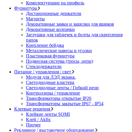
Комплектующие на профиль
Фурнитура
Дистанционные держатели
Магниты
Декоративные замки и защелки для ящиков
Декоративные колпачки
Заглушки для табличек и болты для скрепления
папок
Крепление бейджа
Металлические навесы и уголки
Пластиковая фурнитура
Подвесная система (тросы, цепи)
Стеклодержатели
Питание / управления / свет
Модуля для ЛЭД экрана.
Светодиодные кластера
Светодиодные ленты / Гибкий неон
Контроллеры / управление
Трансформаторы открытые IP20
Трансформаторы закрытые IP67 - IP54
Клеевые решения
Клейкие ленты SOMI
Клей / Akfix
Прочее
Рекламное / выставочное оборудование