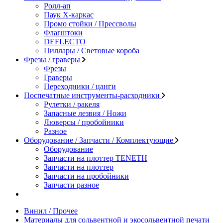
Ролл-ап
Паук X-каркас
Промо стойки / Прессволы
Флагштоки
DEFLECTO
Пиллары / Световые короба
Фрезы / граверы
Фрезы
Граверы
Переходники / цанги
Поспечатные инструменты-расходники
Рулетки / ракеля
Запасные лезвия / Ножи
Люверсы / пробойники
Разное
Оборудование / Запчасти / Комплектующие
Оборудование
Запчасти на плоттер TENETH
Запчасти на плоттер
Запчасти на пробойники
Запчасти разное
Винил / Прочее
Материалы для сольвентной и экосольвентной печати