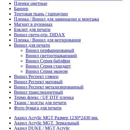
Пленки цветные
Баннер
Тентовая ткань / тарпаулин
Пленка / Винил для ламинации и монтажа
Магнит в рулоннах
Бэклит для печати
Винил свето-отр. DIDAX
Пленка / Винил для мотирования
Винил для печати
Винил перфарированый
Винил светоотражающий
Винил Серия баблфри
Винил Серия стандарт
Винил Серия эконом
Винил Респект глянец
Винил Респект матовый
Винил Респект метализированный
Винил транслюцентный
Термо флекс / UF DTF пленка
Ткани / холсты для печати
Фото бумага для печати
Акрил Acrylic MGT Размер 1230*2430 мм.
Акрил Acrylic MGT. Зеркальный
Акрил DUKE / MGT Acrylic