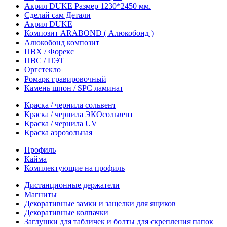
Акрил DUKE Размер 1230*2450 мм.
Сделай сам Детали
Акрил DUKE
Композит ARABOND ( Алюкобонд )
Алюкобонд композит
ПВХ / Форекс
ПВС / ПЭТ
Оргстекло
Ромарк гравировочный
Камень шпон / SPC ламинат
Краска / чернила сольвент
Краска / чернила ЭКОсольвент
Краска / чернила UV
Краска аэрозольная
Профиль
Кайма
Комплектующие на профиль
Дистанционные держатели
Магниты
Декоративные замки и защелки для ящиков
Декоративные колпачки
Заглушки для табличек и болты для скрепления папок