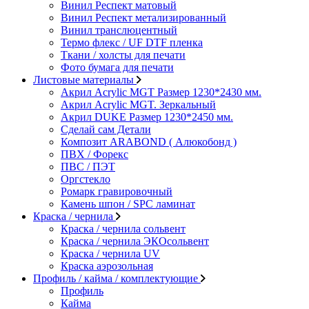
Винил Респект матовый
Винил Респект метализированный
Винил транслюцентный
Термо флекс / UF DTF пленка
Ткани / холсты для печати
Фото бумага для печати
Листовые материалы
Акрил Acrylic MGT Размер 1230*2430 мм.
Акрил Acrylic MGT. Зеркальный
Акрил DUKE Размер 1230*2450 мм.
Сделай сам Детали
Композит ARABOND ( Алюкобонд )
ПВХ / Форекс
ПВС / ПЭТ
Оргстекло
Ромарк гравировочный
Камень шпон / SPC ламинат
Краска / чернила
Краска / чернила сольвент
Краска / чернила ЭКОсольвент
Краска / чернила UV
Краска аэрозольная
Профиль / кайма / комплектующие
Профиль
Кайма