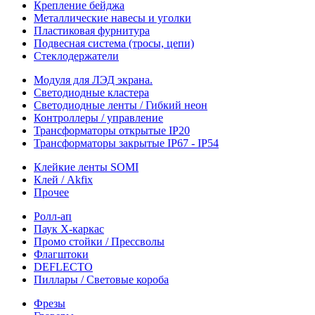
Крепление бейджа
Металлические навесы и уголки
Пластиковая фурнитура
Подвесная система (тросы, цепи)
Стеклодержатели
Модуля для ЛЭД экрана.
Светодиодные кластера
Светодиодные ленты / Гибкий неон
Контроллеры / управление
Трансформаторы открытые IP20
Трансформаторы закрытые IP67 - IP54
Клейкие ленты SOMI
Клей / Akfix
Прочее
Ролл-ап
Паук X-каркас
Промо стойки / Прессволы
Флагштоки
DEFLECTO
Пиллары / Световые короба
Фрезы