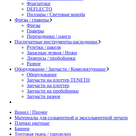
Флагштоки
DEFLECTO
Пиллары / Световые короба
Фрезы / граверы
Фрезы
Граверы
Переходники / цанги
Поспечатные инструменты-расходники
Рулетки / ракеля
Запасные лезвия / Ножи
Люверсы / пробойники
Разное
Оборудование / Запчасти / Комплектующие
Оборудование
Запчасти на плоттер TENETH
Запчасти на плоттер
Запчасти на пробойники
Запчасти разное
Винил / Прочее
Материалы для сольвентной и экосольвентной печати
Пленки цветные
Баннер
Тентовая ткань / тарпаулин