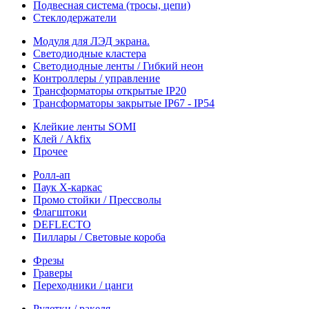
Подвесная система (тросы, цепи)
Стеклодержатели
Модуля для ЛЭД экрана.
Светодиодные кластера
Светодиодные ленты / Гибкий неон
Контроллеры / управление
Трансформаторы открытые IP20
Трансформаторы закрытые IP67 - IP54
Клейкие ленты SOMI
Клей / Akfix
Прочее
Ролл-ап
Паук X-каркас
Промо стойки / Прессволы
Флагштоки
DEFLECTO
Пиллары / Световые короба
Фрезы
Граверы
Переходники / цанги
Рулетки / ракеля