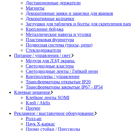
Дистанционные держатели
Магниты
Декоративные замки и защелки для ящиков
Декоративные колпачки
Заглушки для табличек и болты для скрепления пап
Крепление бейджа
Металлические навесы и уголки
Пластиковая фурнитура
Подвесная система (тросы, цепи)
Стеклодержатели
Питание / управления / свет
Модуля для ЛЭД экрана.
Светодиодные кластера
Светодиодные ленты / Гибкий неон
Контроллеры / управление
Трансформаторы открытые IP20
Трансформаторы закрытые IP67 - IP54
Клеевые решения
Клейкие ленты SOMI
Клей / Akfix
Прочее
Рекламное / выставочное оборудование
Ролл-ап
Паук X-каркас
Промо стойки / Прессволы