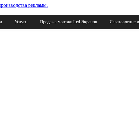
ая поставка материалов для рекламы.
и
Услуги
Продажа монтаж Led Экранов
Изготовление и