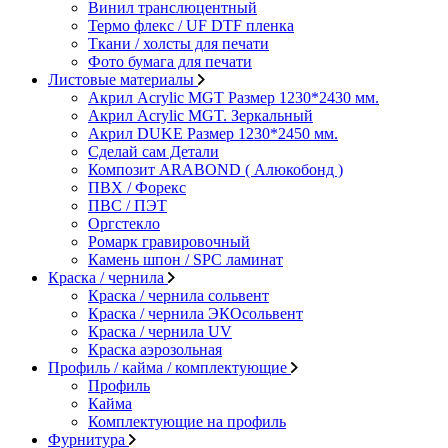
Винил транслюцентный
Термо флекс / UF DTF пленка
Ткани / холсты для печати
Фото бумага для печати
Листовые материалы
Акрил Acrylic MGT Размер 1230*2430 мм.
Акрил Acrylic MGT. Зеркальный
Акрил DUKE Размер 1230*2450 мм.
Сделай сам Детали
Композит ARABOND ( Алюкобонд )
ПВХ / Форекс
ПВС / ПЭТ
Оргстекло
Ромарк гравировочный
Камень шпон / SPC ламинат
Краска / чернила
Краска / чернила сольвент
Краска / чернила ЭКОсольвент
Краска / чернила UV
Краска аэрозольная
Профиль / кайма / комплектующие
Профиль
Кайма
Комплектующие на профиль
Фурнитура