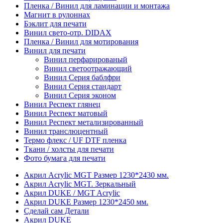
Пленка / Винил для ламинации и монтажа
Магнит в рулоннах
Бэклит для печати
Винил свето-отр. DIDAX
Пленка / Винил для мотирования
Винил для печати
Винил перфарированый
Винил светоотражающий
Винил Серия баблфри
Винил Серия стандарт
Винил Серия эконом
Винил Респект глянец
Винил Респект матовый
Винил Респект метализированный
Винил транслюцентный
Термо флекс / UF DTF пленка
Ткани / холсты для печати
Фото бумага для печати
Акрил Acrylic MGT Размер 1230*2430 мм.
Акрил Acrylic MGT. Зеркальный
Акрил DUKE / MGT Acrylic
Акрил DUKE Размер 1230*2450 мм.
Сделай сам Детали
Акрил DUKE