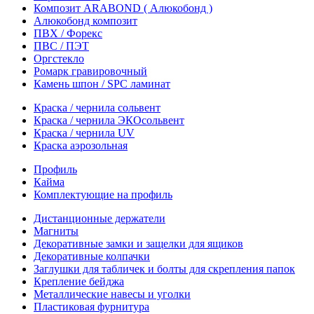
Композит ARABOND ( Алюкобонд )
Алюкобонд композит
ПВХ / Форекс
ПВС / ПЭТ
Оргстекло
Ромарк гравировочный
Камень шпон / SPC ламинат
Краска / чернила сольвент
Краска / чернила ЭКОсольвент
Краска / чернила UV
Краска аэрозольная
Профиль
Кайма
Комплектующие на профиль
Дистанционные держатели
Магниты
Декоративные замки и защелки для ящиков
Декоративные колпачки
Заглушки для табличек и болты для скрепления папок
Крепление бейджа
Металлические навесы и уголки
Пластиковая фурнитура