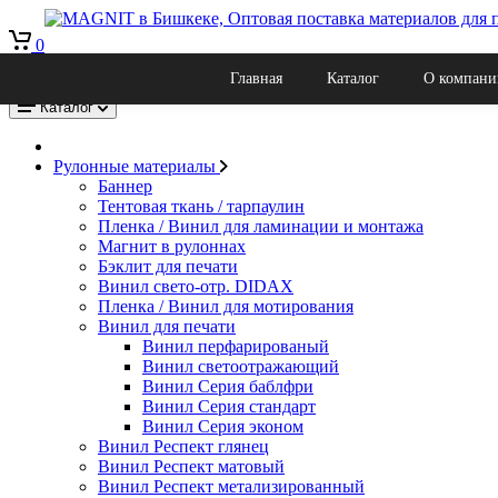
0
Рекламно производственная компания Магнит в Бишкеке, оптов
Главная
Каталог
О компани
Кыргызстан, г. Бишкек, Ул. Льва Толстого 22к
Каталог
Рулонные материалы
Баннер
Тентовая ткань / тарпаулин
Пленка / Винил для ламинации и монтажа
Магнит в рулоннах
Бэклит для печати
Винил свето-отр. DIDAX
Пленка / Винил для мотирования
Винил для печати
Винил перфарированый
Винил светоотражающий
Винил Серия баблфри
Винил Серия стандарт
Винил Серия эконом
Винил Респект глянец
Винил Респект матовый
Винил Респект метализированный