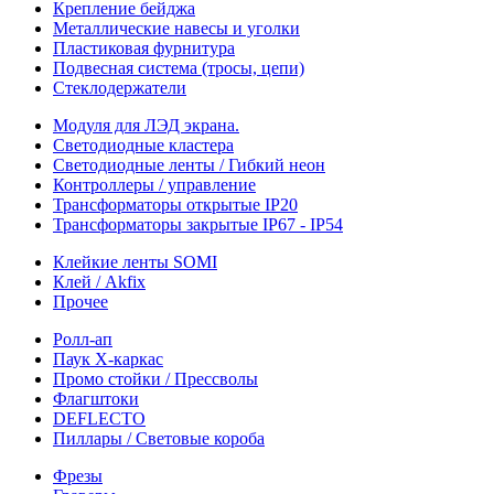
Крепление бейджа
Металлические навесы и уголки
Пластиковая фурнитура
Подвесная система (тросы, цепи)
Стеклодержатели
Модуля для ЛЭД экрана.
Светодиодные кластера
Светодиодные ленты / Гибкий неон
Контроллеры / управление
Трансформаторы открытые IP20
Трансформаторы закрытые IP67 - IP54
Клейкие ленты SOMI
Клей / Akfix
Прочее
Ролл-ап
Паук X-каркас
Промо стойки / Прессволы
Флагштоки
DEFLECTO
Пиллары / Световые короба
Фрезы