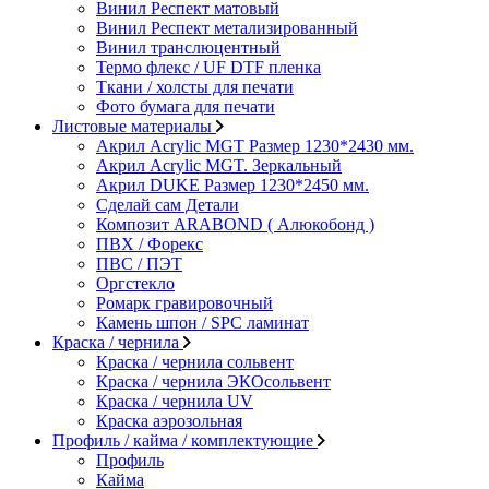
Винил Респект матовый
Винил Респект метализированный
Винил транслюцентный
Термо флекс / UF DTF пленка
Ткани / холсты для печати
Фото бумага для печати
Листовые материалы
Акрил Acrylic MGT Размер 1230*2430 мм.
Акрил Acrylic MGT. Зеркальный
Акрил DUKE Размер 1230*2450 мм.
Сделай сам Детали
Композит ARABOND ( Алюкобонд )
ПВХ / Форекс
ПВС / ПЭТ
Оргстекло
Ромарк гравировочный
Камень шпон / SPC ламинат
Краска / чернила
Краска / чернила сольвент
Краска / чернила ЭКОсольвент
Краска / чернила UV
Краска аэрозольная
Профиль / кайма / комплектующие
Профиль
Кайма