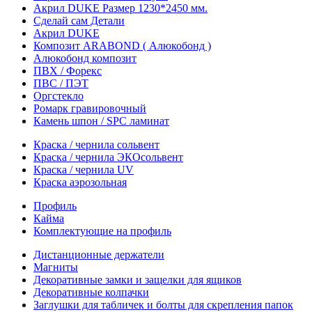
Акрил DUKE Размер 1230*2450 мм.
Сделай сам Детали
Акрил DUKE
Композит ARABOND ( Алюкобонд )
Алюкобонд композит
ПВХ / Форекс
ПВС / ПЭТ
Оргстекло
Ромарк гравировочный
Камень шпон / SPC ламинат
Краска / чернила сольвент
Краска / чернила ЭКОсольвент
Краска / чернила UV
Краска аэрозольная
Профиль
Кайма
Комплектующие на профиль
Дистанционные держатели
Магниты
Декоративные замки и защелки для ящиков
Декоративные колпачки
Заглушки для табличек и болты для скрепления папок