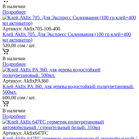
В наличии
Подробнее
Артикул:
Akfix705-100-400
Клей Akfix 705. Для Экспресс Склеивания (100 гр клей+400
мл активатор)
520,00
сом
/ шт.
В наличии
Подробнее
Артикул:
AkfixPA360
Клей Akfix PA 360. для дерева водостойкий полиуретановый.
500мл.
600,00
сом
/ шт.
В наличии
Подробнее
Артикул:
Akfix647FC
Клей Akfix 647FC герметик полиуретановый автомобильный /