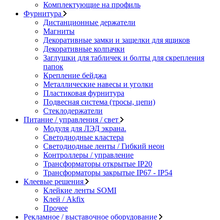
Комплектующие на профиль
Фурнитура
Дистанционные держатели
Магниты
Декоративные замки и защелки для ящиков
Декоративные колпачки
Заглушки для табличек и болты для скрепления
папок
Крепление бейджа
Металлические навесы и уголки
Пластиковая фурнитура
Подвесная система (тросы, цепи)
Стеклодержатели
Питание / управления / свет
Модуля для ЛЭД экрана.
Светодиодные кластера
Светодиодные ленты / Гибкий неон
Контроллеры / управление
Трансформаторы открытые IP20
Трансформаторы закрытые IP67 - IP54
Клеевые решения
Клейкие ленты SOMI
Клей / Akfix
Прочее
Рекламное / выставочное оборудование