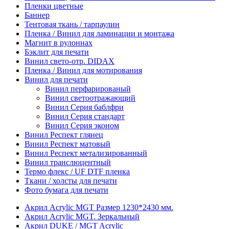
Пленки цветные
Баннер
Тентовая ткань / тарпаулин
Пленка / Винил для ламинации и монтажа
Магнит в рулоннах
Бэклит для печати
Винил свето-отр. DIDAX
Пленка / Винил для мотирования
Винил для печати
Винил перфарированый
Винил светоотражающий
Винил Серия баблфри
Винил Серия стандарт
Винил Серия эконом
Винил Респект глянец
Винил Респект матовый
Винил Респект метализированный
Винил транслюцентный
Термо флекс / UF DTF пленка
Ткани / холсты для печати
Фото бумага для печати
Акрил Acrylic MGT Размер 1230*2430 мм.
Акрил Acrylic MGT. Зеркальный
Акрил DUKE / MGT Acrylic