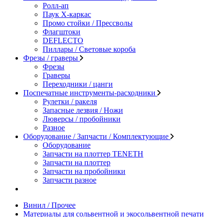
Ролл-ап
Паук X-каркас
Промо стойки / Прессволы
Флагштоки
DEFLECTO
Пиллары / Световые короба
Фрезы / граверы
Фрезы
Граверы
Переходники / цанги
Поспечатные инструменты-расходники
Рулетки / ракеля
Запасные лезвия / Ножи
Люверсы / пробойники
Разное
Оборудование / Запчасти / Комплектующие
Оборудование
Запчасти на плоттер TENETH
Запчасти на плоттер
Запчасти на пробойники
Запчасти разное
Винил / Прочее
Материалы для сольвентной и экосольвентной печати